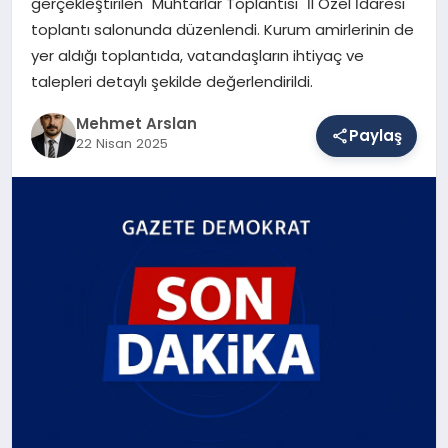
gerçekleştirilen "Muhtarlar Toplantısı" İl Özel İdaresi
toplantı salonunda düzenlendi. Kurum amirlerinin de
yer aldığı toplantıda, vatandaşların ihtiyaç ve
SAĞLIK
talepleri detaylı şekilde değerlendirildi.
Mehmet Arslan
Paylaş
EĞITIM
22 Nisan 2025
DÜNYA
YAŞAM