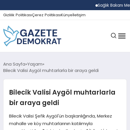
Sağlık Bakanı Memiş
Gizlilik Politikası
Çerez Politikası
Künye
İletişim
GÜNDEM
Ana Sayfa
Yaşam
Bilecik Valisi Aygöl muhtarlarla bir araya geldi
EKONOMI
Bilecik Valisi Aygöl muhtarlarla
bir araya geldi
SPOR
Bilecik Valisi Şefik Aygöl'ün başkanlığında, Merkez
mahalle ve köy muhtarlarının katılımıyla
MAGAZIN