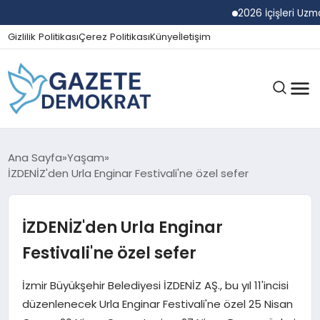
2026 İçişleri Uzman Ya
Gizlilik Politikası
Çerez Politikası
Künye
İletişim
GÜNDEM
Ana Sayfa
Yaşam
İZDENİZ'den Urla Enginar Festivali'ne özel sefer
EKONOMI
İZDENİZ'den Urla Enginar
Festivali'ne özel sefer
SPOR
İzmir Büyükşehir Belediyesi İZDENİZ AŞ., bu yıl 11'incisi
düzenlenecek Urla Enginar Festivali'ne özel 25 Nisan
MAGAZIN