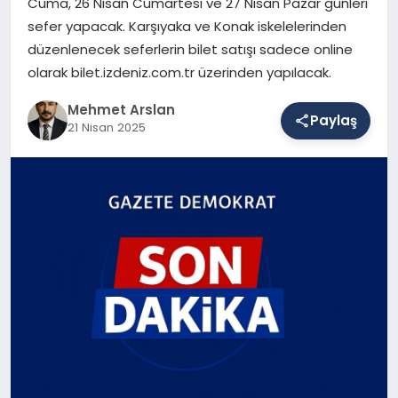
Cuma, 26 Nisan Cumartesi ve 27 Nisan Pazar günleri
sefer yapacak. Karşıyaka ve Konak iskelelerinden
düzenlenecek seferlerin bilet satışı sadece online
SAĞLIK
olarak bilet.izdeniz.com.tr üzerinden yapılacak.
Mehmet Arslan
Paylaş
EĞITIM
21 Nisan 2025
DÜNYA
YAŞAM