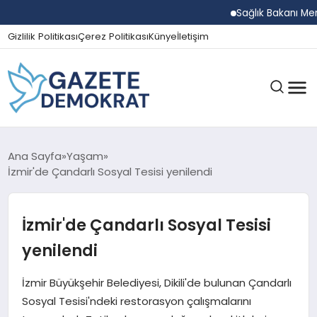
Sağlık Bakanı Memişoğ
Gizlilik Politikası
Çerez Politikası
Künye
İletişim
GÜNDEM
Ana Sayfa
Yaşam
İzmir'de Çandarlı Sosyal Tesisi yenilendi
EKONOMI
İzmir'de Çandarlı Sosyal Tesisi
yenilendi
SPOR
İzmir Büyükşehir Belediyesi, Dikili'de bulunan Çandarlı
Sosyal Tesisi'ndeki restorasyon çalışmalarını
MAGAZIN