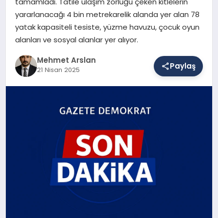
tamamladı. Tatile ulaşım zorluğu çeken kitlelerin
yararlanacağı 4 bin metrekarelik alanda yer alan 78
yatak kapasiteli tesiste, yüzme havuzu, çocuk oyun
SAĞLIK
alanları ve sosyal alanlar yer alıyor.
Mehmet Arslan
Paylaş
EĞITIM
21 Nisan 2025
DÜNYA
YAŞAM