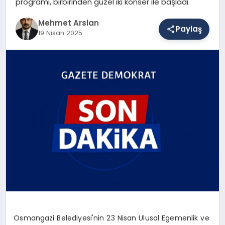
programı, birbirinden güzel iki konser ile başladı.
Mehmet Arslan
Paylaş
SAĞLIK
19 Nisan 2025
EĞITIM
DÜNYA
YAŞAM
Osmangazi Belediyesi'nin 23 Nisan Ulusal Egemenlik ve