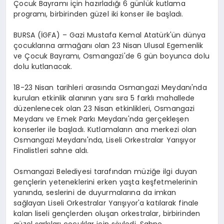
Çocuk Bayramı için hazırladığı 6 günlük kutlama
programı, birbirinden güzel iki konser ile başladı.
BURSA (İGFA) – Gazi Mustafa Kemal Atatürk'ün dünya
çocuklarına armağanı olan 23 Nisan Ulusal Egemenlik
ve Çocuk Bayramı, Osmangazi'de 6 gün boyunca dolu
dolu kutlanacak.
18-23 Nisan tarihleri arasında Osmangazi Meydanı'nda
kurulan etkinlik alanının yanı sıra 5 farklı mahallede
düzenlenecek olan 23 Nisan etkinlikleri, Osmangazi
Meydanı ve Emek Parkı Meydanı'nda gerçekleşen
konserler ile başladı. Kutlamaların ana merkezi olan
Osmangazi Meydanı'nda, Liseli Orkestralar Yarışıyor
Finalistleri sahne aldı.
Osmangazi Belediyesi tarafından müziğe ilgi duyan
gençlerin yeteneklerini erken yaşta keşfetmelerinin
yanında, seslerini de duyurmalarına da imkan
sağlayan Liseli Orkestralar Yarışıyor'a katılarak finale
kalan liseli gençlerden oluşan orkestralar, birbirinden
güzel şarkıları çocuklar için söyledi. Sahne