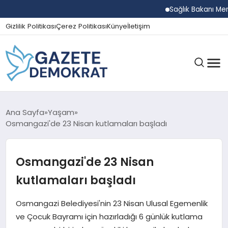
Sağlık Bakanı Memişoğ
Gizlilik Politikası
Çerez Politikası
Künye
İletişim
GÜNDEM
Ana Sayfa
Yaşam
Osmangazi'de 23 Nisan kutlamaları başladı
EKONOMI
Osmangazi'de 23 Nisan
kutlamaları başladı
SPOR
Osmangazi Belediyesi'nin 23 Nisan Ulusal Egemenlik
ve Çocuk Bayramı için hazırladığı 6 günlük kutlama
MAGAZIN