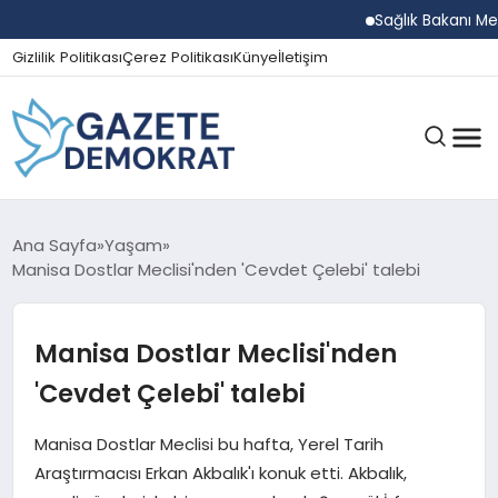
Sağlık Bakanı Memişoğl
Gizlilik Politikası
Çerez Politikası
Künye
İletişim
GÜNDEM
Ana Sayfa
Yaşam
Manisa Dostlar Meclisi'nden 'Cevdet Çelebi' talebi
EKONOMI
Manisa Dostlar Meclisi'nden
'Cevdet Çelebi' talebi
SPOR
Manisa Dostlar Meclisi bu hafta, Yerel Tarih
Araştırmacısı Erkan Akbalık'ı konuk etti. Akbalık,
MAGAZIN