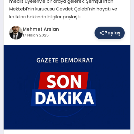
meclis üyeleriyle bir araya gelerek, Şemşül İrfan
Mektebi'nin kurucusu Cevdet Çelebi'nin hayatı ve
katkıları hakkında bilgiler paylaştı.
SAĞLIK
Mehmet Arslan
Paylaş
17 Nisan 2025
EĞITIM
DÜNYA
YAŞAM