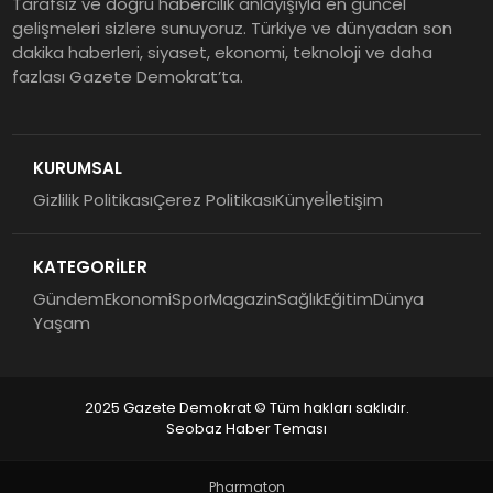
Tarafsız ve doğru habercilik anlayışıyla en güncel
gelişmeleri sizlere sunuyoruz. Türkiye ve dünyadan son
dakika haberleri, siyaset, ekonomi, teknoloji ve daha
fazlası Gazete Demokrat’ta.
KURUMSAL
Gizlilik Politikası
Çerez Politikası
Künye
İletişim
KATEGORİLER
Gündem
Ekonomi
Spor
Magazin
Sağlık
Eğitim
Dünya
Yaşam
2025 Gazete Demokrat © Tüm hakları saklıdır.
Seobaz Haber Teması
Pharmaton