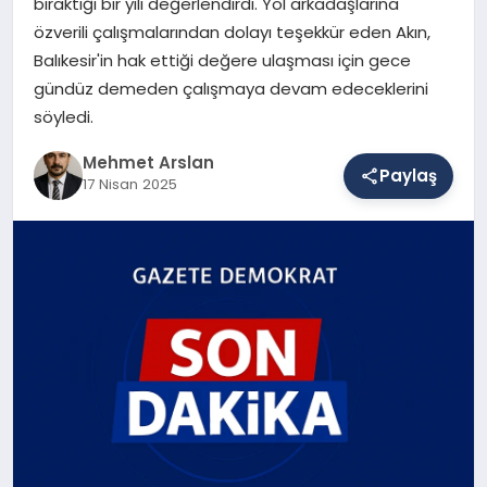
bıraktığı bir yılı değerlendirdi. Yol arkadaşlarına
özverili çalışmalarından dolayı teşekkür eden Akın,
Balıkesir'in hak ettiği değere ulaşması için gece
SAĞLIK
gündüz demeden çalışmaya devam edeceklerini
söyledi.
EĞITIM
Mehmet Arslan
Paylaş
17 Nisan 2025
DÜNYA
YAŞAM