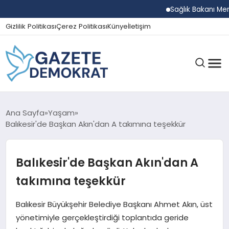
Sağlık Bakanı Memişoğl
Gizlilik Politikası
Çerez Politikası
Künye
İletişim
GÜNDEM
Ana Sayfa
Yaşam
Balıkesir'de Başkan Akın'dan A takımına teşekkür
EKONOMI
Balıkesir'de Başkan Akın'dan A
takımına teşekkür
SPOR
Balıkesir Büyükşehir Belediye Başkanı Ahmet Akın, üst
yönetimiyle gerçekleştirdiği toplantıda geride
MAGAZIN