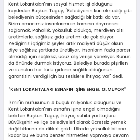
Kent Lokantaları'nın sosyal hizmet işi olduğunu
kaydeden Başkan Tugay, "Belediyenin karı olmadığı gibi
belediyenin bütçesinden sağladığı bir katkı da var.
Bizim amacımız insanlarımızın karnının doymasını
sağlamak. Pahalılık, yoksulluk oldukça, merdiven altı
üretimlerle, sağlıksız gıda üretimi de çok oluyor.
Yediğimiz içtiğimiz şeyler artık maliyeti düşük olsun
diye sağlıksız şartlarda üretiliyor. İnsanların fazla parası
olmadığı için sağlıksız, ucuz alış verişe yöneliyor. Bunun
da önünde durmak istiyoruz. Belediye burada pişirilen
ve sunulan her türlü gıdanın sağlıklı olduğunun
garantisini verdiği için bu tesislere ihtiyaç var" dedi.
"KENT LOKANTALARI ESNAFIN İŞİNE ENGEL OLMUYOR"
İzmir'in nüfusunun 4 buçuk milyonluk olduğunu ve
Kent Lokantaları'nın esnafın işine engel olmadığını
belirten Başkan Tugay, ihtiyaç sahibi yurttaşlara
Büyükşehir ve ilçe belediyeleri olarak ücretsiz yemek
dağıttıklarına da dikkat çekti. Ülkede yoksulluk bitene
kadar bu ve buna benzer hizmetleri yapmaya devam