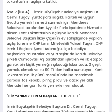
Lokantası'nın açılışına katıldı.
İZMİR (İGFA) –
İzmir Büyükşehir Belediye Başkanı Dr.
Cemil Tugay, yurttaşlara sağlıklı, kaliteli ve uygun
fiyatta yemek hizmeti sunmak için Menderes
Belediyesi tarafından Ayyıldız Parkı içerisinde hizmete
alınan Kent Lokantası'nın açılışına katıldı. Menderes
Belediye Başkanı İlkay Çiçek'in ev sahipliğinde yapılan
açılış törenine CHP İzmir Milletvekili Yüksel Taşkın, CHP
İzmir İl Başkanı Şenol Aslanoğlu, ilçe belediye
başkanları, muhtarlar ve yurttaşlar da katıldı. Belediye
şirketi Cumaovası AŞ tarafından işletilen ve ilk etapta
günlük bin kişilik yemeğin çıkacağı lokantada, 3 çeşit
yemek, ekmek ve su 90 TL'den halka sunuluyor. Kent
Lokantası'nın ilk günü menüsünde ise mercimek
çorbası, tas kebabı, pirinç pilavı ve cacık yer aldı.
Menüde her gün farklı yemekler yer alacak.
"BİR YANIMIZ EKREM BAŞKAN İLE BİRLİKTE"
İzmir Büyükşehir Belediye Başkanı Dr. Cemil Tugay,
Kent Lokantası uygulamasının Türkiye dışında bir yerde