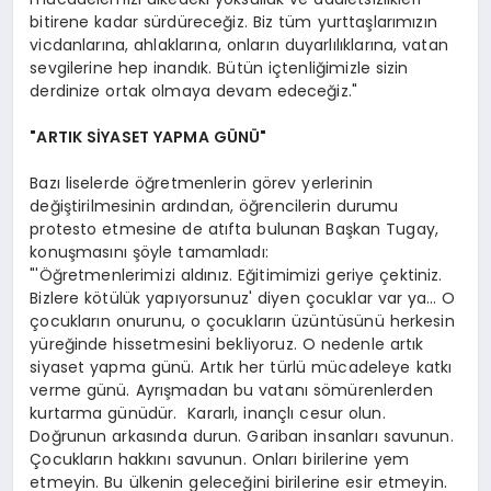
bitirene kadar sürdüreceğiz. Biz tüm yurttaşlarımızın
vicdanlarına, ahlaklarına, onların duyarlılıklarına, vatan
sevgilerine hep inandık. Bütün içtenliğimizle sizin
derdinize ortak olmaya devam edeceğiz."
"ARTIK SİYASET YAPMA GÜNÜ"
Bazı liselerde öğretmenlerin görev yerlerinin
değiştirilmesinin ardından, öğrencilerin durumu
protesto etmesine de atıfta bulunan Başkan Tugay,
konuşmasını şöyle tamamladı:
"'Öğretmenlerimizi aldınız. Eğitimimizi geriye çektiniz.
Bizlere kötülük yapıyorsunuz' diyen çocuklar var ya… O
çocukların onurunu, o çocukların üzüntüsünü herkesin
yüreğinde hissetmesini bekliyoruz. O nedenle artık
siyaset yapma günü. Artık her türlü mücadeleye katkı
verme günü. Ayrışmadan bu vatanı sömürenlerden
kurtarma günüdür. Kararlı, inançlı cesur olun.
Doğrunun arkasında durun. Gariban insanları savunun.
Çocukların hakkını savunun. Onları birilerine yem
etmeyin. Bu ülkenin geleceğini birilerine esir etmeyin.