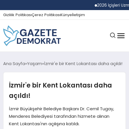
2026 İçişleri Uzman Yar
Gizlilik Politikası
Çerez Politikası
Künye
İletişim
GÜNDEM
Ana Sayfa
Yaşam
İzmir'e bir Kent Lokantası daha açıldı!
İzmir'e bir Kent Lokantası daha
EKONOMI
açıldı!
SPOR
İzmir Büyükşehir Belediye Başkanı Dr. Cemil Tugay,
Menderes Belediyesi tarafından hizmete alınan
Kent Lokantası'nın açılışına katıldı.
MAGAZIN