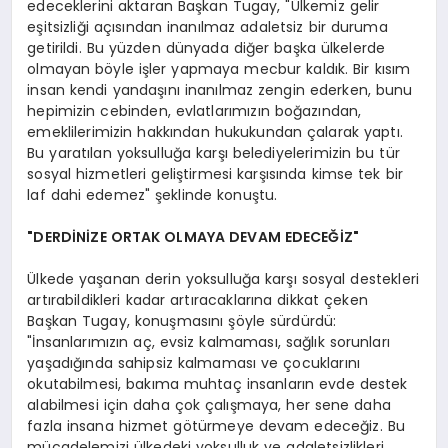
edeceklerini aktaran Başkan Tugay, "Ülkemiz gelir
eşitsizliği açısından inanılmaz adaletsiz bir duruma
getirildi. Bu yüzden dünyada diğer başka ülkelerde
olmayan böyle işler yapmaya mecbur kaldık. Bir kısım
insan kendi yandaşını inanılmaz zengin ederken, bunu
hepimizin cebinden, evlatlarımızın boğazından,
emeklilerimizin hakkından hukukundan çalarak yaptı.
Bu yaratılan yoksulluğa karşı belediyelerimizin bu tür
sosyal hizmetleri geliştirmesi karşısında kimse tek bir
laf dahi edemez" şeklinde konuştu.
"DERDİNİZE ORTAK OLMAYA DEVAM EDECEĞİZ"
Ülkede yaşanan derin yoksulluğa karşı sosyal destekleri
artırabildikleri kadar artıracaklarına dikkat çeken
Başkan Tugay, konuşmasını şöyle sürdürdü:
"İnsanlarımızın aç, evsiz kalmaması, sağlık sorunları
yaşadığında sahipsiz kalmaması ve çocuklarını
okutabilmesi, bakıma muhtaç insanların evde destek
alabilmesi için daha çok çalışmaya, her sene daha
fazla insana hizmet götürmeye devam edeceğiz. Bu
mücadelemizi ülkedeki yoksulluk ve adaletsizlikleri