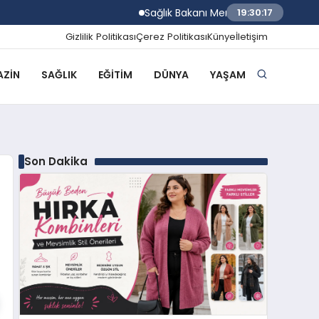
Sağlık Bakanı Memişoğlu Trabzon Şehir Has
19:30:18
Gizlilik Politikası
Çerez Politikası
Künye
İletişim
ZIN
SAĞLIK
EĞITIM
DÜNYA
YAŞAM
Son Dakika