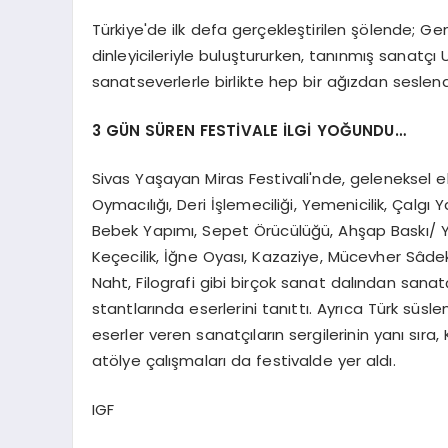
Türkiye'de ilk defa gerçekleştirilen şölende; Ge
dinleyicileriyle buluştururken, tanınmış sanatçı Uğ
sanatseverlerle birlikte hep bir ağızdan seslendi
3 GÜN SÜREN FESTİVALE İLGİ YOĞUNDU…
Sivas Yaşayan Miras Festivali'nde, geleneksel 
Oymacılığı, Deri İşlemeciliği, Yemenicilik, Çalgı 
Bebek Yapımı, Sepet Örücülüğü, Ahşap Baskı/ Ya
Keçecilik, İğne Oyası, Kazaziye, Mücevher Sâd
Naht, Filografi gibi birçok sanat dalından sanat
stantlarında eserlerini tanıttı. Ayrıca Türk süs
eserler veren sanatçıların sergilerinin yanı sıra
atölye çalışmaları da festivalde yer aldı.
IGF