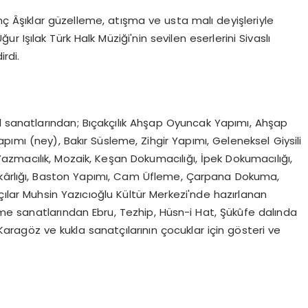
nç Âşıklar güzelleme, atışma ve usta malı deyişleriyle
ur Işılak Türk Halk Müziği'nin sevilen eserlerini Sivaslı
rdi.
el sanatlarından; Bıçakçılık Ahşap Oyuncak Yapımı, Ahşap
Yapımı (ney), Bakır Süsleme, Zihgir Yapımı, Geleneksel Giysili
zmacılık, Mozaik, Keşan Dokumacılığı, İpek Dokumacılığı,
ekârlığı, Baston Yapımı, Cam Üfleme, Çarpana Dokuma,
çılar Muhsin Yazıcıoğlu Kültür Merkezi'nde hazırlanan
leme sanatlarından Ebru, Tezhip, Hüsn-i Hat, Şükûfe dalında
, Karagöz ve kukla sanatçılarının çocuklar için gösteri ve