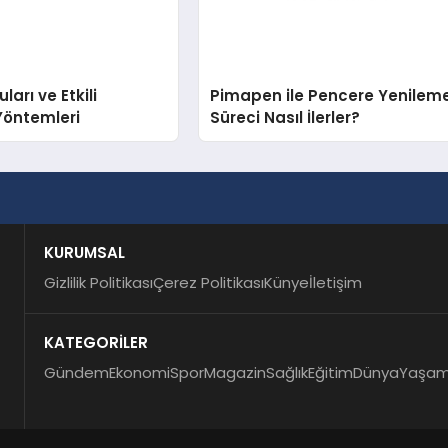
arı ve Etkili
Pimapen ile Pencere Yenilem
Yöntemleri
Süreci Nasıl İlerler?
KURUMSAL
Gizlilik Politikası
Çerez Politikası
Künye
İletişim
KATEGORİLER
Gündem
Ekonomi
Spor
Magazin
Sağlık
Eğitim
Dünya
Yaşa