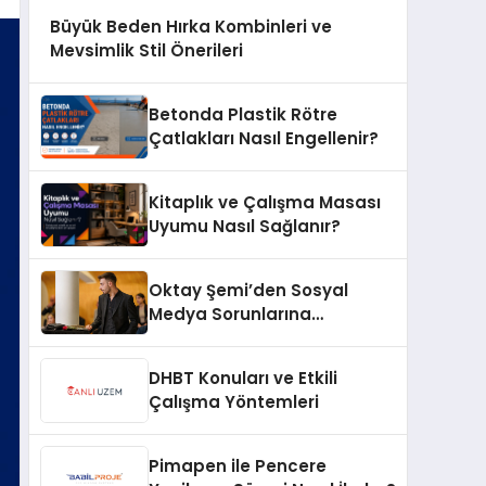
Büyük Beden Hırka Kombinleri ve
Mevsimlik Stil Önerileri
Betonda Plastik Rötre
Çatlakları Nasıl Engellenir?
Kitaplık ve Çalışma Masası
Uyumu Nasıl Sağlanır?
Oktay Şemi’den Sosyal
Medya Sorunlarına
Profesyonel Müdahale ve
Hızlı Çözüm Desteği
DHBT Konuları ve Etkili
Çalışma Yöntemleri
Pimapen ile Pencere