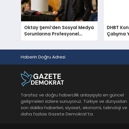
Oktay Şemi’den Sosyal Medya
DHBT Konul
Sorunlarına Profesyonel
Çalışma 
Müdahale ve Hızlı Çözüm
Desteği
Haberin Doğru Adresi
Tarafsız ve doğru habercilik anlayışıyla en güncel
gelişmeleri sizlere sunuyoruz. Türkiye ve dünyadan
son dakika haberleri, siyaset, ekonomi, teknoloji ve
daha fazlası Gazete Demokrat’ta.