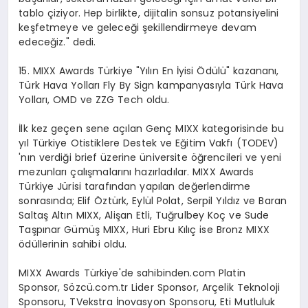
tablo çiziyor. Hep birlikte, dijitalin sonsuz potansiyelini
keşfetmeye ve geleceği şekillendirmeye devam
edeceğiz." dedi.
15. MIXX Awards Türkiye "Yılın En İyisi Ödülü" kazananı,
Türk Hava Yolları Fly By Sign kampanyasıyla Türk Hava
Yolları, OMD ve ZZG Tech oldu.
İlk kez geçen sene açılan Genç MIXX kategorisinde bu
yıl Türkiye Otistiklere Destek ve Eğitim Vakfı (TODEV)
'nın verdiği brief üzerine üniversite öğrencileri ve yeni
mezunları çalışmalarını hazırladılar. MIXX Awards
Türkiye Jürisi tarafından yapılan değerlendirme
sonrasında; Elif Öztürk, Eylül Polat, Serpil Yıldız ve Baran
Saltaş Altın MIXX, Alişan Etli, Tuğrulbey Koç ve Sude
Taşpınar Gümüş MIXX, Huri Ebru Kılıç ise Bronz MIXX
ödüllerinin sahibi oldu.
MIXX Awards Türkiye'de sahibinden.com Platin
Sponsor, Sözcü.com.tr Lider Sponsor, Arçelik Teknoloji
Sponsoru, TVekstra İnovasyon Sponsoru, Eti Mutluluk