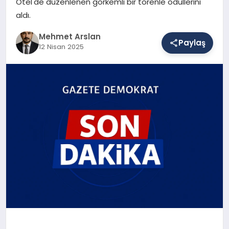
Otel'de düzenlenen görkemli bir törenle ödüllerini
aldı.
SAĞLIK
Mehmet Arslan
Paylaş
12 Nisan 2025
EĞITIM
DÜNYA
YAŞAM