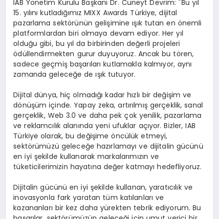
IAB Yönetim Kurulu Başkanı Dr. Cüneyt Devrim: "Bu yıl
15. yılını kutladığımız MIXX Awards Türkiye, dijital
pazarlama sektörünün gelişimine ışık tutan en önemli
platformlardan biri olmaya devam ediyor. Her yıl
olduğu gibi, bu yıl da birbirinden değerli projeleri
ödüllendirmekten gurur duyuyoruz. Ancak bu tören,
sadece geçmiş başarıları kutlamakla kalmıyor, aynı
zamanda geleceğe de ışık tutuyor.
Dijital dünya, hiç olmadığı kadar hızlı bir değişim ve
dönüşüm içinde. Yapay zeka, artırılmış gerçeklik, sanal
gerçeklik, Web 3.0 ve daha pek çok yenilik, pazarlama
ve reklamcılık alanında yeni ufuklar açıyor. Bizler, IAB
Türkiye olarak, bu değişime öncülük etmeyi,
sektörümüzü geleceğe hazırlamayı ve dijitalin gücünü
en iyi şekilde kullanarak markalarımızın ve
tüketicilerimizin hayatına değer katmayı hedefliyoruz.
Dijitalin gücünü en iyi şekilde kullanan, yaratıcılık ve
inovasyonla fark yaratan tüm katılanları ve
kazananları bir kez daha yürekten tebrik ediyorum. Bu
başarılar, sektörümüzün geleceği için umut verici bir