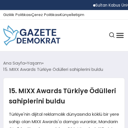
Sultan Kabus Üniversit
Gizlilik Politikası
Çerez Politikası
Künye
İletişim
GÜNDEM
Ana Sayfa
Yaşam
15. MIXX Awards Türkiye Ödülleri sahiplerini buldu
EKONOMI
15. MIXX Awards Türkiye Ödülleri
sahiplerini buldu
SPOR
Türkiye'nin dijital reklamcılık dünyasında köklü bir yere
sahip olan MIXX Awards'a damga vuranlar, Mandarin
MAGAZIN