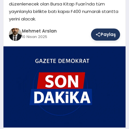
düzenlenecek olan Bursa Kitap Fuarı'nda tüm
yayınlarıyla birlikte batı kapısı F400 numaralı stantta
yerini alacak.
SAĞLIK
Mehmet Arslan
Paylaş
10 Nisan 2025
EĞITIM
DÜNYA
YAŞAM