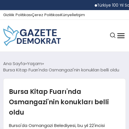
Türkiye 100 Yıl Sonr
Gizlilik Politikası
Çerez Politikası
Künye
İletişim
GÜNDEM
Ana Sayfa
Yaşam
Bursa Kitap Fuarı'nda Osmangazi'nin konukları belli oldu
EKONOMI
Bursa Kitap Fuarı'nda
Osmangazi'nin konukları belli
SPOR
oldu
Bursa'da Osmangazi Belediyesi, bu yıl 22'incisi
MAGAZIN