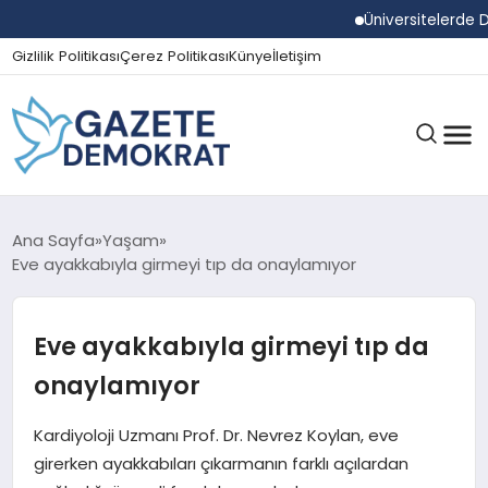
Üniversitelerde Duma
Gizlilik Politikası
Çerez Politikası
Künye
İletişim
GÜNDEM
Ana Sayfa
Yaşam
Eve ayakkabıyla girmeyi tıp da onaylamıyor
EKONOMI
Eve ayakkabıyla girmeyi tıp da
onaylamıyor
SPOR
Kardiyoloji Uzmanı Prof. Dr. Nevrez Koylan, eve
girerken ayakkabıları çıkarmanın farklı açılardan
MAGAZIN