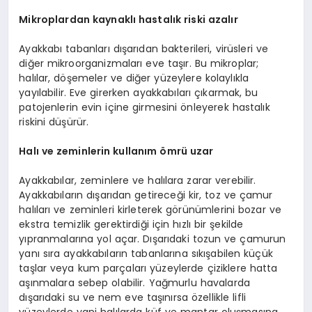
Mikroplardan kaynaklı hastalık riski azalır
Ayakkabı tabanları dışarıdan bakterileri, virüsleri ve
diğer mikroorganizmaları eve taşır. Bu mikroplar;
halılar, döşemeler ve diğer yüzeylere kolaylıkla
yayılabilir. Eve girerken ayakkabıları çıkarmak, bu
patojenlerin evin içine girmesini önleyerek hastalık
riskini düşürür.
Halı ve zeminlerin kullanım ömrü uzar
Ayakkabılar, zeminlere ve halılara zarar verebilir.
Ayakkabıların dışarıdan getireceği kir, toz ve çamur
halıları ve zeminleri kirleterek görünümlerini bozar ve
ekstra temizlik gerektirdiği için hızlı bir şekilde
yıpranmalarına yol açar. Dışarıdaki tozun ve çamurun
yanı sıra ayakkabıların tabanlarına sıkışabilen küçük
taşlar veya kum parçaları yüzeylerde çiziklere hatta
aşınmalara sebep olabilir. Yağmurlu havalarda
dışarıdaki su ve nem eve taşınırsa özellikle lifli
yüzeylerde yani halılarda küf ve mantar oluşmasına,