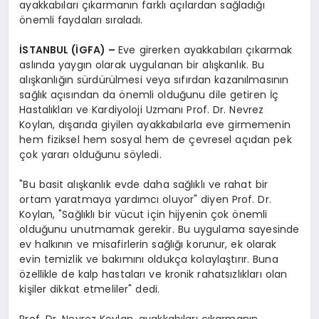
ayakkabıları çıkarmanın farklı açılardan sağladığı
önemli faydaları sıraladı.
İSTANBUL (İGFA) –
Eve girerken ayakkabıları çıkarmak
aslında yaygın olarak uygulanan bir alışkanlık. Bu
alışkanlığın sürdürülmesi veya sıfırdan kazanılmasının
sağlık açısından da önemli olduğunu dile getiren İç
Hastalıkları ve Kardiyoloji Uzmanı Prof. Dr. Nevrez
Koylan, dışarıda giyilen ayakkabılarla eve girmemenin
hem fiziksel hem sosyal hem de çevresel açıdan pek
çok yararı olduğunu söyledi.
"Bu basit alışkanlık evde daha sağlıklı ve rahat bir
ortam yaratmaya yardımcı oluyor" diyen Prof. Dr.
Koylan, "Sağlıklı bir vücut için hijyenin çok önemli
olduğunu unutmamak gerekir. Bu uygulama sayesinde
ev halkının ve misafirlerin sağlığı korunur, ek olarak
evin temizlik ve bakımını oldukça kolaylaştırır. Buna
özellikle de kalp hastaları ve kronik rahatsızlıkları olan
kişiler dikkat etmeliler" dedi.
Prof. Dr. Nevrez Koylan, ayakkabıları çıkarmanın