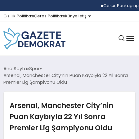
Cesur Packaging, Mısır
Gizlilik Politikası
Çerez Politikası
Künye
İletişim
GÜNDEM
Ana Sayfa
Spor
Arsenal, Manchester City’nin Puan Kaybıyla 22 Yıl Sonra
Premier Lig Şampiyonu Oldu
EKONOMI
Arsenal, Manchester City’nin
SPOR
Puan Kaybıyla 22 Yıl Sonra
Premier Lig Şampiyonu Oldu
MAGAZIN