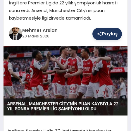
İngiltere Premier Lig’de 22 yıllık şampiyonluk hasreti
sona erdi. Arsenal, Manchester City’nin puan
kaybetmesiyle ligi zirvede tamamladı.
SAĞLIK
Mehmet Arslan
Paylaş
20 Mayıs 2026
EĞITIM
DÜNYA
YAŞAM
İngiltere Premier Lig’in 37. haftasında Manchester