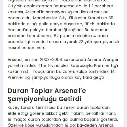
City’nin deplasmanda Bournemouth ile 1-1 berabere
kalması, Arsenal’in şampiyonluğunu ilan etmesine
neden oldu. Manchester City, Eli Junior Kroupi’nin 39.
dakikada attığı golle geriye düşerken, 90+5. dakikada
Haaland’ın golüyle beraberliği sağladı. Bu sonucun
ardından lider Arsenal, 82 puanla rakibinin 4 puan
önünde ligi zirvede tamamlayarak 22 yıllık şampiyonluk
hasretine son verdi.
Arsenal, en son 2003-2004 sezonunda Arsene Wenger
yönetimindeki ‘The Invincibles’ kadrosuyla Premier Lig’i
kazanmıştı. ‘Topçular’ın bu zaferi, kulüp tarihindeki 14.
Premier Lig şampiyonluğu olarak kayıtlara geçti.
Duran Toplar Arsenal’e
Şampiyonluğu Getirdi
Kuzey Londra temsilcisi, bu sezon duran toplardan
elde ettiği gollerle dikkat çekti. Takım, penaltılar hariç
19 maçta duran toplardan gol bulma başarısı gösterdi.
Özellikle köşe vuruşlarından 18 gol kaydeden Arsenal,