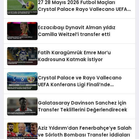
27 28 Mayıs 2026 Futbol Maçları
Crystal Palace Rayo Vallecano UEFA
Konferans Ligi
Eczacıbaşı Dynavit Alman yıldız
Camilla Weitzel’i transfer etti
Fatih Karagümrük Emre Mor’u
Kadrosuna Katmak İstiyor
Crystal Palace ve Rayo Vallecano
UEFA Konferans Ligi Finali’nde
Karşılaşıyor
Galatasaray Davinson Sanchez İçin
Transfer Tekliflerini Değerlendirecek
Aziz Yıldırım’dan Fenerbahçe’ye Salah
ve Sörloth Bombası Transfer İddiaları