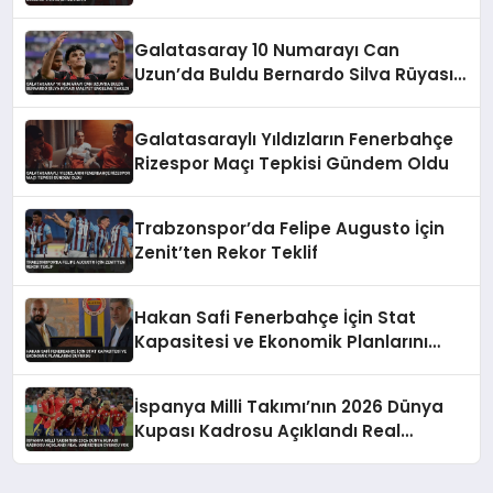
Galatasaray 10 Numarayı Can
Uzun’da Buldu Bernardo Silva Rüyası
Maliyet Engeline Takıldı
Galatasaraylı Yıldızların Fenerbahçe
Rizespor Maçı Tepkisi Gündem Oldu
Trabzonspor’da Felipe Augusto İçin
Zenit’ten Rekor Teklif
Hakan Safi Fenerbahçe İçin Stat
Kapasitesi ve Ekonomik Planlarını
Duyurdu
İspanya Milli Takımı’nın 2026 Dünya
Kupası Kadrosu Açıklandı Real
Madrid’den Oyuncu Yok