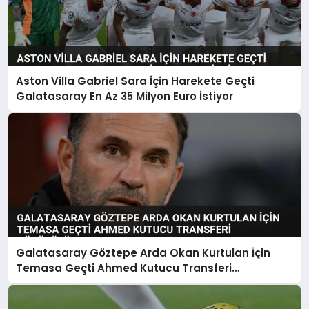
Aston Villa Gabriel Sara İçin Harekete Geçti
Galatasaray En Az 35 Milyon Euro İstiyor
Galatasaray Göztepe Arda Okan Kurtulan İçin
Temasa Geçti Ahmed Kutucu Transferi
Görüşülüyor