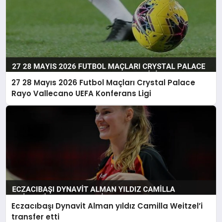
27 28 Mayıs 2026 Futbol Maçları Crystal Palace
Rayo Vallecano UEFA Konferans Ligi
Eczacıbaşı Dynavit Alman yıldız Camilla Weitzel’i
transfer etti