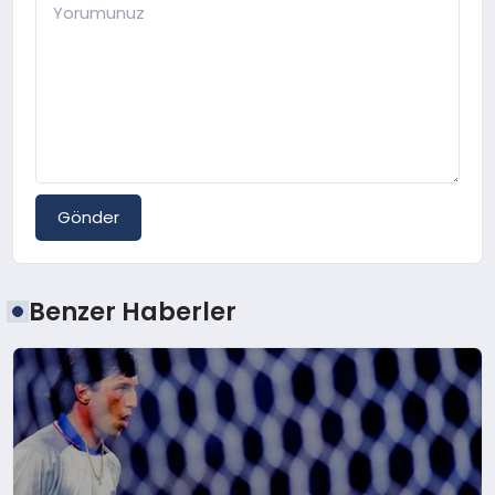
Gönder
Benzer Haberler