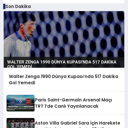
Son Dakika
Walter Zenga 1990 Dünya Kupası’nda 517 Dakika
Gol Yemedi
Paris Saint-Germain Arsenal Maçı
TRT 1’de Canlı Yayınlanacak
Aston Villa Gabriel Sara İçin Harekete