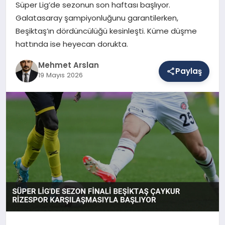
Süper Lig’de sezonun son haftası başlıyor.
Galatasaray şampiyonluğunu garantilerken,
Beşiktaş’ın dördüncülüğü kesinleşti. Küme düşme
SAĞLIK
hattında ise heyecan dorukta.
Mehmet Arslan
EĞITIM
Paylaş
19 Mayıs 2026
DÜNYA
YAŞAM