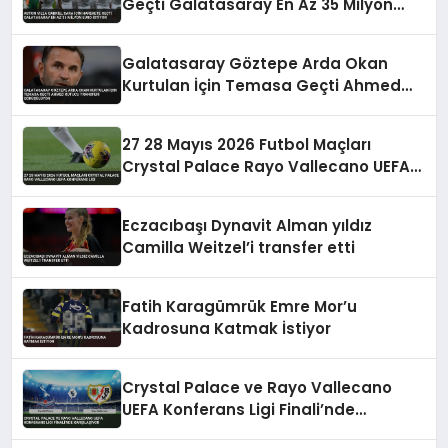
Geçti Galatasaray En Az 35 Milyon
Euro İstiyor
Galatasaray Göztepe Arda Okan
Kurtulan İçin Temasa Geçti Ahmed
Kutucu Transferi Görüşülüyor
27 28 Mayıs 2026 Futbol Maçları
Crystal Palace Rayo Vallecano UEFA
Konferans Ligi
Eczacıbaşı Dynavit Alman yıldız
Camilla Weitzel’i transfer etti
Fatih Karagümrük Emre Mor’u
Kadrosuna Katmak İstiyor
Crystal Palace ve Rayo Vallecano
UEFA Konferans Ligi Finali’nde
Karşılaşıyor