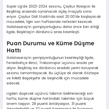
Süper Lig’de 2023-2024 sezonu, Çaykur Rizespor ile
Beşiktaş arasında oynanacak açılış maçıyla sona
eriyor. Çaykur Didi Stadı’nda saat 20.00’de başlayacak
mücadele, ligin son haftasında nefesleri kesecek.
Galatasaray’ın şampiyonluğunu daha önce ilan ettiği
ligde, Beşiktaş’ın dördüncü sırası kesinleşti.
Puan Durumu ve Küme Düşme
Hattı
Galatasaray’ın şampiyonluğunun kesinleştiği ligde,
Fenerbahçe ikinci, Trabzonspor üçüncü sırada yer
alıyor. Beşiktaş ise dördüncü sıradaki yerini koruyarak
sezonu tamamlayacak. Bu üçlüye ek olarak Göztepe
ve RAMS Başakşehir de beşincilik için mücadele
edecek.
Ligden düşecek üçüncü takımın belirleneceği son
hafta, küme düşme hattındaki takımlar için büyük
önem taşıyor. 29 puanlı Antalyaspor, 31 puanlı
Gençlerbirliği ve 32 puanlı Kasımpaşa ile Eyüpspor