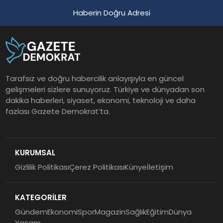
Haberin Doğru Adresi
Tarafsız ve doğru habercilik anlayışıyla en güncel
gelişmeleri sizlere sunuyoruz. Türkiye ve dünyadan son
dakika haberleri, siyaset, ekonomi, teknoloji ve daha
fazlası Gazete Demokrat’ta.
KURUMSAL
Gizlilik Politikası
Çerez Politikası
Künye
İletişim
KATEGORİLER
Gündem
Ekonomi
Spor
Magazin
Sağlık
Eğitim
Dünya
Yaşam