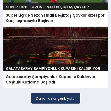
Süper Lig’de Sezon Finali Beşiktaş Çaykur Rizespor
SAĞLIK
Karşılaşmasıyla Başlıyor
EĞITIM
DÜNYA
YAŞAM
Galatasaray Şampiyonluk Kupasını Kaldırıyor
Coşkulu Kutlama Başladı
Daha fazla içerik yok...