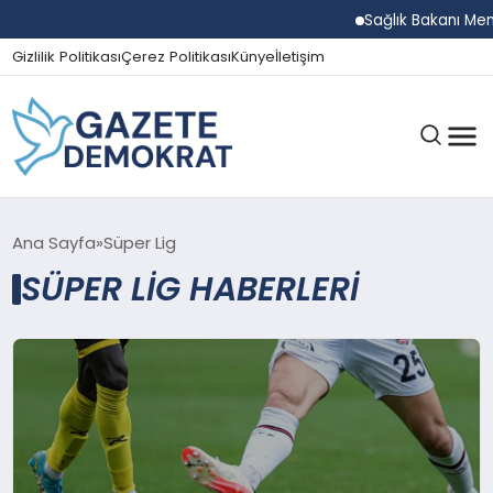
Sağlık Bakanı Memi
Gizlilik Politikası
Çerez Politikası
Künye
İletişim
GÜNDEM
Ana Sayfa
Süper Lig
SÜPER LIG HABERLERI
EKONOMI
SPOR
MAGAZIN