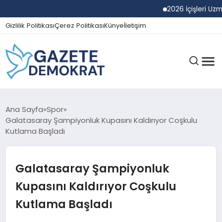
2026 İçişleri Uzman Yar
Gizlilik Politikası
Çerez Politikası
Künye
İletişim
GÜNDEM
Ana Sayfa
Spor
Galatasaray Şampiyonluk Kupasını Kaldırıyor Coşkulu
Kutlama Başladı
EKONOMI
Galatasaray Şampiyonluk
SPOR
Kupasını Kaldırıyor Coşkulu
Kutlama Başladı
MAGAZIN