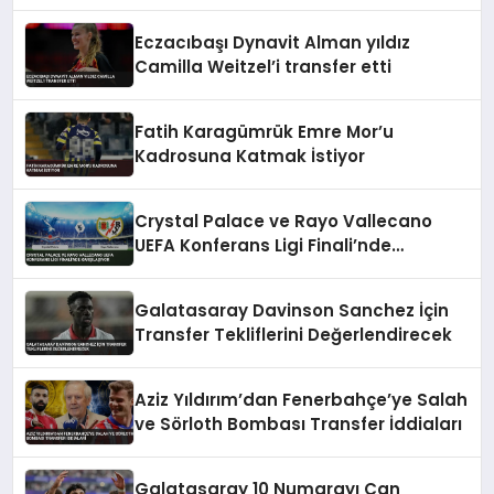
Konferans Ligi
Eczacıbaşı Dynavit Alman yıldız
Camilla Weitzel’i transfer etti
Fatih Karagümrük Emre Mor’u
Kadrosuna Katmak İstiyor
Crystal Palace ve Rayo Vallecano
UEFA Konferans Ligi Finali’nde
Karşılaşıyor
Galatasaray Davinson Sanchez İçin
Transfer Tekliflerini Değerlendirecek
Aziz Yıldırım’dan Fenerbahçe’ye Salah
ve Sörloth Bombası Transfer İddiaları
Galatasaray 10 Numarayı Can