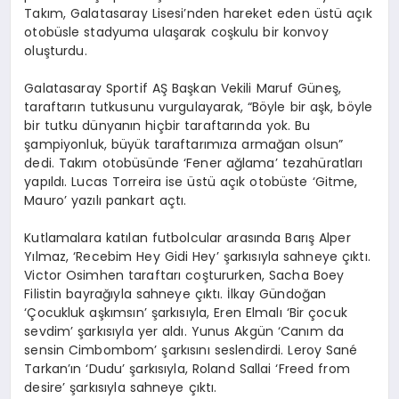
Takım, Galatasaray Lisesi’nden hareket eden üstü açık
otobüsle stadyuma ulaşarak coşkulu bir konvoy
oluşturdu.
Galatasaray Sportif AŞ Başkan Vekili Maruf Güneş,
taraftarın tutkusunu vurgulayarak, “Böyle bir aşk, böyle
bir tutku dünyanın hiçbir taraftarında yok. Bu
şampiyonluk, büyük taraftarımıza armağan olsun”
dedi. Takım otobüsünde ‘Fener ağlama’ tezahüratları
yapıldı. Lucas Torreira ise üstü açık otobüste ‘Gitme,
Mauro’ yazılı pankart açtı.
Kutlamalara katılan futbolcular arasında Barış Alper
Yılmaz, ‘Recebim Hey Gidi Hey’ şarkısıyla sahneye çıktı.
Victor Osimhen taraftarı coştururken, Sacha Boey
Filistin bayrağıyla sahneye çıktı. İlkay Gündoğan
‘Çocukluk aşkımsın’ şarkısıyla, Eren Elmalı ‘Bir çocuk
sevdim’ şarkısıyla yer aldı. Yunus Akgün ‘Canım da
sensin Cimbombom’ şarkısını seslendirdi. Leroy Sané
Tarkan’ın ‘Dudu’ şarkısıyla, Roland Sallai ‘Freed from
desire’ şarkısıyla sahneye çıktı.