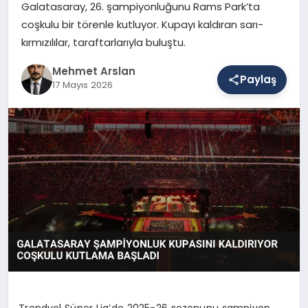
Galatasaray, 26. şampiyonluğunu Rams Park’ta
coşkulu bir törenle kutluyor. Kupayı kaldıran sarı-
kırmızılılar, taraftarlarıyla buluştu.
SAĞLIK
Mehmet Arslan
Paylaş
17 Mayıs 2026
EĞITIM
DÜNYA
YAŞAM
Trendyol Süper Lig’de 2025-26 sezonunu şampiyon