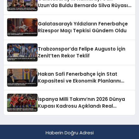
Uzun’da Buldu Bernardo Silva Rüyası
Maliyet Engeline Takıldı
Galatasaraylı Yıldızların Fenerbahçe
Rizespor Maçı Tepkisi Gündem Oldu
Trabzonspor’da Felipe Augusto İçin
Zenit’ten Rekor Teklif
Hakan Safi Fenerbahçe İçin Stat
Kapasitesi ve Ekonomik Planlarını
Duyurdu
İspanya Milli Takımı’nın 2026 Dünya
Kupası Kadrosu Açıklandı Real
Madrid’den Oyuncu Yok
Haberin Doğru Adresi