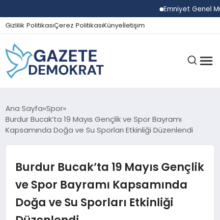
Emniyet Genel Müdürü 
Gizlilik Politikası
Çerez Politikası
Künye
İletişim
GÜNDEM
Ana Sayfa
Spor
Burdur Bucak’ta 19 Mayıs Gençlik ve Spor Bayramı
Kapsamında Doğa ve Su Sporları Etkinliği Düzenlendi
EKONOMI
Burdur Bucak’ta 19 Mayıs Gençlik
SPOR
ve Spor Bayramı Kapsamında
Doğa ve Su Sporları Etkinliği
MAGAZIN
Düzenlendi