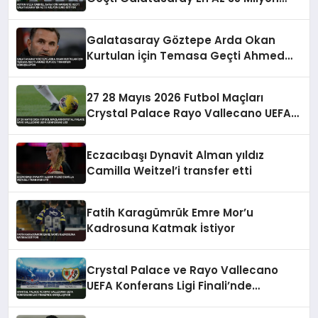
Euro İstiyor
Galatasaray Göztepe Arda Okan
Kurtulan İçin Temasa Geçti Ahmed
Kutucu Transferi Görüşülüyor
27 28 Mayıs 2026 Futbol Maçları
Crystal Palace Rayo Vallecano UEFA
Konferans Ligi
Eczacıbaşı Dynavit Alman yıldız
Camilla Weitzel’i transfer etti
Fatih Karagümrük Emre Mor’u
Kadrosuna Katmak İstiyor
Crystal Palace ve Rayo Vallecano
UEFA Konferans Ligi Finali’nde
Karşılaşıyor