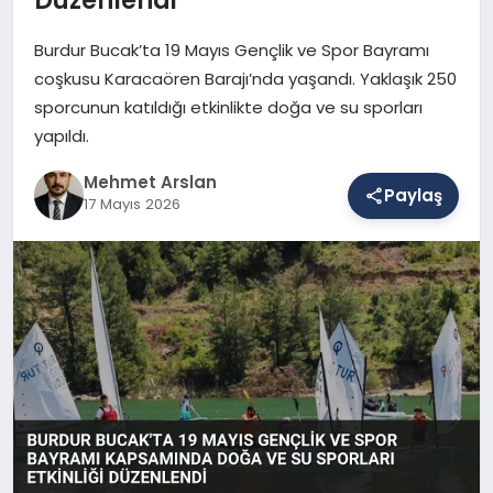
Burdur Bucak’ta 19 Mayıs Gençlik ve Spor Bayramı
SAĞLIK
coşkusu Karacaören Barajı’nda yaşandı. Yaklaşık 250
sporcunun katıldığı etkinlikte doğa ve su sporları
yapıldı.
EĞITIM
Mehmet Arslan
Paylaş
17 Mayıs 2026
DÜNYA
YAŞAM