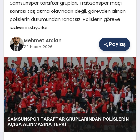
Samsunspor taraftar grupları, Trabzonspor maçı
sonrası taş atma olayından değil, görevden alınan
polislerin durumundan rahatsız. Polislerin göreve
SAĞLIK
iadesini istiyorlar.
Mehmet Arslan
EĞITIM
Paylaş
22 Nisan 2026
DÜNYA
YAŞAM