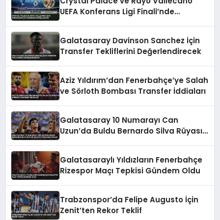
Crystal Palace ve Rayo Vallecano
UEFA Konferans Ligi Finali’nde
Karşılaşıyor
Galatasaray Davinson Sanchez İçin
Transfer Tekliflerini Değerlendirecek
Aziz Yıldırım’dan Fenerbahçe’ye Salah
ve Sörloth Bombası Transfer İddiaları
Galatasaray 10 Numarayı Can
Uzun’da Buldu Bernardo Silva Rüyası
Maliyet Engeline Takıldı
Galatasaraylı Yıldızların Fenerbahçe
Rizespor Maçı Tepkisi Gündem Oldu
Trabzonspor’da Felipe Augusto İçin
Zenit’ten Rekor Teklif