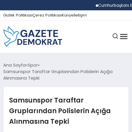
Cumhurbaşkanı Erdoğan 
Gizlilik Politikası
Çerez Politikası
Künye
İletişim
GÜNDEM
Ana Sayfa
Spor
Samsunspor Taraftar Gruplarından Polislerin Açığa
Alınmasına Tepki
EKONOMI
Samsunspor Taraftar
SPOR
Gruplarından Polislerin Açığa
Alınmasına Tepki
MAGAZIN