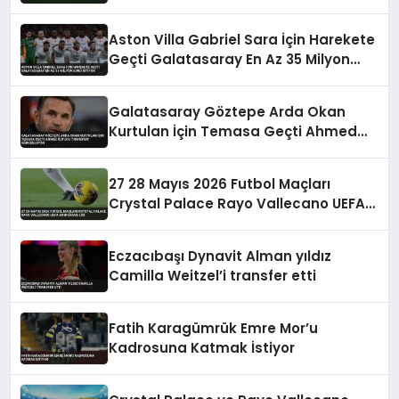
Aston Villa Gabriel Sara İçin Harekete
Geçti Galatasaray En Az 35 Milyon
Euro İstiyor
Galatasaray Göztepe Arda Okan
Kurtulan İçin Temasa Geçti Ahmed
Kutucu Transferi Görüşülüyor
27 28 Mayıs 2026 Futbol Maçları
Crystal Palace Rayo Vallecano UEFA
Konferans Ligi
Eczacıbaşı Dynavit Alman yıldız
Camilla Weitzel’i transfer etti
Fatih Karagümrük Emre Mor’u
Kadrosuna Katmak İstiyor