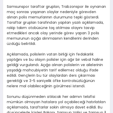
Samsunspor taraftar grupları, Trabzonspor ile oynanan
maç sonrası yaşanan olaylar nedeniyle görevden
alınan polis memurlarının durumuna tepki gösterdi.
Taraftar grupları tarafından yapılan yazılı açıklamada,
rakip takım otobüsüne taş atılması olayını tasvip
etmedikleri ancak olay yerinde görev yapan 3 polis
memurunun açığa alınmasının kendilerini derinden
üzdüğü belirtildi.
Açıklamada, polislerin vatan birliği için fedakarlık
yaptığını ve bu olayın polisler için ağır bir vebal haline
geldiği vurgulandı. Açığa alınan polislerin ve ailelerinin
yaşadığı mahcubiyetin tarif edilemez olduğu ifade
edildi. Gençlerin bu tür olaylardan ders çıkarması
gerektiği ve 3-5 saniyelik öfke kontrolsüzlüğünün
nelere mal olabileceğinin görülmesi istendi.
Sonunu düşünmeden atılacak her adımın telafisi
mümkün olmayan hatalara yol açabileceği hatırlatılan
açıklamada, taraftarlar sakin olmaya davet edildi. Bu
düşüncelerle İçişleri Bakanı, Samsun Valisi ve Samsun İl