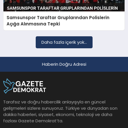
Samsunspor Taraftar Gruplarından Polislerin
SAĞLIK
Açığa Alınmasına Tepki
EĞITIM
Daha fazla içerik yok...
DÜNYA
Haberin Doğru Adresi
YAŞAM
Tarafsız ve doğru habercilik anlayışıyla en güncel
gelişmeleri sizlere sunuyoruz. Türkiye ve dünyadan son
dakika haberleri, siyaset, ekonomi, teknoloji ve daha
fazlası Gazete Demokrat’ta.