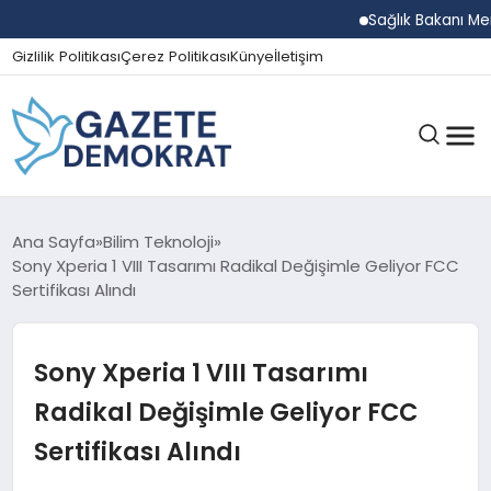
Sağlık Bakanı Memişo
Gizlilik Politikası
Çerez Politikası
Künye
İletişim
GÜNDEM
Ana Sayfa
Bilim Teknoloji
Sony Xperia 1 VIII Tasarımı Radikal Değişimle Geliyor FCC
Sertifikası Alındı
EKONOMI
Sony Xperia 1 VIII Tasarımı
SPOR
Radikal Değişimle Geliyor FCC
Sertifikası Alındı
MAGAZIN