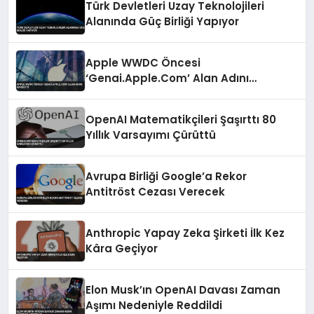
Türk Devletleri Uzay Teknolojileri
Alanında Güç Birliği Yapıyor
Apple WWDC Öncesi
‘Genai.Apple.Com’ Alan Adını
Kaydetti
OpenAI Matematikçileri Şaşırttı 80
Yıllık Varsayımı Çürüttü
Avrupa Birliği Google’a Rekor
Antitröst Cezası Verecek
Anthropic Yapay Zeka Şirketi İlk Kez
Kâra Geçiyor
Elon Musk’ın OpenAI Davası Zaman
Aşımı Nedeniyle Reddildi