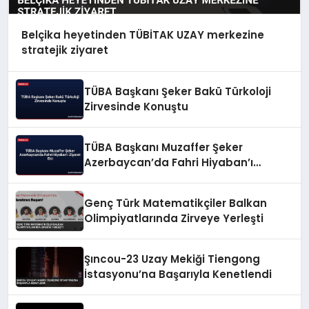
Belçika heyetinden TÜBİTAK UZAY merkezine
stratejik ziyaret
TÜBA Başkanı Şeker Bakü Türkoloji
Zirvesinde Konuştu
TÜBA Başkanı Muzaffer Şeker
Azerbaycan’da Fahri Hiyaban’ı
Ziyaret Etti
Genç Türk Matematikçiler Balkan
Olimpiyatlarında Zirveye Yerleşti
Şıncou-23 Uzay Mekiği Tiengong
İstasyonu’na Başarıyla Kenetlendi