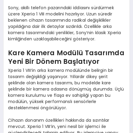
Sony, akıllı telefon pazarındaki iddiasını sürdürmek
üzere Xperia 1 VIII modelini hazırlıyor. Uzun süredir
beklenen cihazın tasarımında radikal değişiklikler
yapıldığına dair ilk detaylar sızdırıldı. Özellikle arka
kamera tasarımındaki yenilikler, Sony’nin klasik Xperia
kimliğinden uzaklaşabileceğini gösteriyor.
Kare Kamera Modülü Tasarımda
Yeni Bir Dönem Başlatıyor
Xperia 1 VIII’in arka kamera modülünde belirgin bir
tasarım değişikliği yaşanıyor. Yıllardır dikey şerit
şeklinde olan kamera tasarımı, bu modelde kare
şeklinde bir kamera adasına dönüşmüş durumda. Üçlü
kamera kurulumu ve flaşa ev sahipliği yapan bu
modülün, yüksek performanslı sensörlerle
desteklenmesi öngörülüyor.
Cihazın donanım özellikleri hakkında da sızıntılar
mevcut. Xperia 1 VIII’in, yeni nesil bir işlemci ile
güçlendirileceği tahmin ediliyor. Bu işlemciye yapay