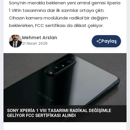
Sony’nin merakla beklenen yeni amiral gemisi Xperia
1 VIII’in tasarımına dair ilk sızıntılar ortaya çıktı.
Cihazın kamera modülünde radikal bir değişim
SAĞLIK
beklenirken, FCC sertifikası da dikkat çekiyor.
Mehmet Arslan
EĞITIM
Paylaş
21 Nisan 2026
DÜNYA
YAŞAM