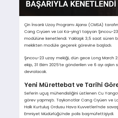
Çin İnsanlı Uzay Programı Ajansı (CMSA) taraf
Cang Cıyüen ve Lai Ka-ying’i taşıyan Şıncou-2
modülüne kenetlendi. Yaklaşık 3,5 saat süren 
mekikten modüle geçerek görevine başladı.
Şıncou-23 uzay mekiği, dün gece Long March 2F 
ekip, 31 Ekim 2025’te gönderilen ve 6 ayı aşkı
devralacak.
Yeni Mürettebat ve Tarihi Gör
Seferin uçuş mühendisliğini üstlenen Cu Yang
görev yapmıştı. Taykonotlar Cang Cıyüen ve Lai K
Halk Kurtuluş Ordusu Hava Kuvvetleri’nde sava
Emniyet Müdürlüğü’nde polis başmüfettişiydi.