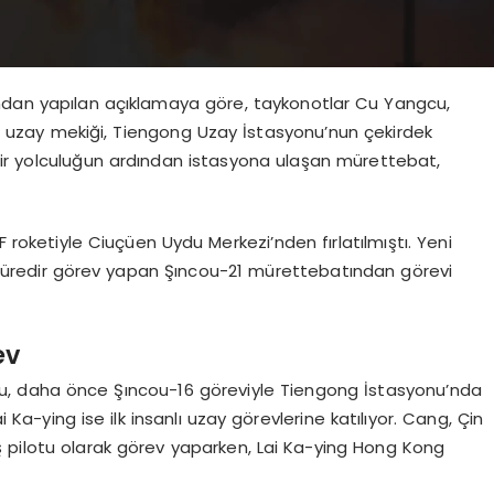
ından yapılan açıklamaya göre, taykonotlar Cu Yangcu,
3 uzay mekiği, Tiengong Uzay İstasyonu’nun çekirdek
bir yolculuğun ardından istasyona ulaşan mürettebat,
roketiyle Ciuçüen Uydu Merkezi’nden fırlatılmıştı. Yeni
n süredir görev yapan Şıncou-21 mürettebatından görevi
ev
cu, daha önce Şıncou-16 göreviyle Tiengong İstasyonu’nda
a-ying ise ilk insanlı uzay görevlerine katılıyor. Cang, Çin
ş pilotu olarak görev yaparken, Lai Ka-ying Hong Kong