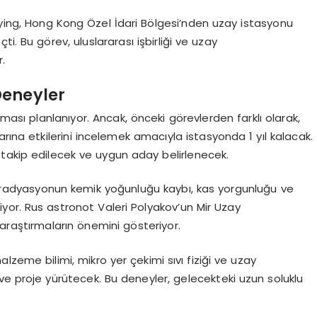
-ying, Hong Kong Özel İdari Bölgesi’nden uzay istasyonu
ti. Bu görev, uluslararası işbirliği ve uzay
r.
Deneyler
sı planlanıyor. Ancak, önceki görevlerden farklı olarak,
rına etkilerini incelemek amacıyla istasyonda 1 yıl kalacak.
an takip edilecek ve uygun aday belirlenecek.
 radyasyonun kemik yoğunluğu kaybı, kas yorgunluğu ve
iriyor. Rus astronot Valeri Polyakov’un Mir Uzay
araştırmaların önemini gösteriyor.
zeme bilimi, mikro yer çekimi sıvı fiziği ve uzay
 ve proje yürütecek. Bu deneyler, gelecekteki uzun soluklu