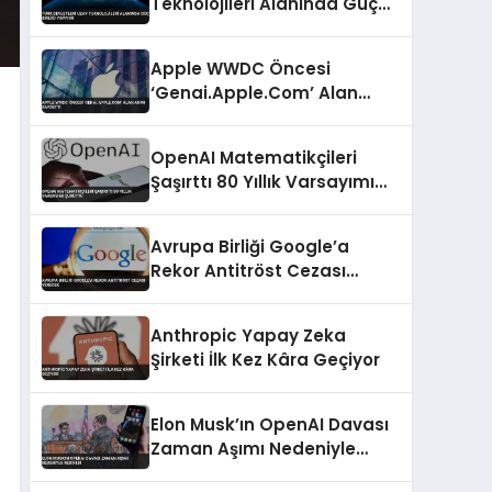
Teknolojileri Alanında Güç
Birliği Yapıyor
Apple WWDC Öncesi
‘Genai.Apple.Com’ Alan
Adını Kaydetti
OpenAI Matematikçileri
Şaşırttı 80 Yıllık Varsayımı
Çürüttü
Avrupa Birliği Google’a
Rekor Antitröst Cezası
Verecek
Anthropic Yapay Zeka
Şirketi İlk Kez Kâra Geçiyor
Elon Musk’ın OpenAI Davası
Zaman Aşımı Nedeniyle
Reddildi