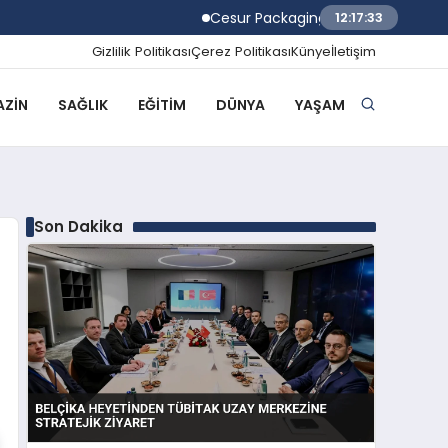
Cesur Packaging, Mısır’daki Üretim Üssü
12:17:34
Gizlilik Politikası
Çerez Politikası
Künye
İletişim
ZIN
SAĞLIK
EĞITIM
DÜNYA
YAŞAM
Son Dakika