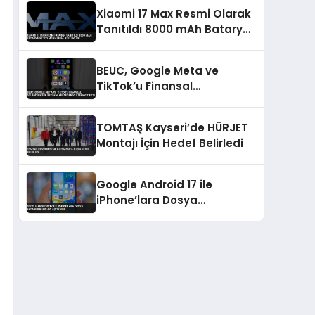
Xiaomi 17 Max Resmi Olarak
Tanıtıldı 8000 mAh Batarya
ve 200 MP Kamera Özellikleri
BEUC, Google Meta ve
TikTok’u Finansal
Dolandırıcılık Reklamları
Nedeniyle Şikayet Etti
TOMTAŞ Kayseri’de HÜRJET
Montajı İçin Hedef Belirledi
Google Android 17 ile
iPhone’lara Dosya
Aktarımını Kolaylaştırıyor