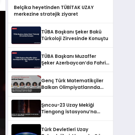
Belçika heyetinden TÜBİTAK UZAY
merkezine stratejik ziyaret
TÜBA Başkanı Şeker Bakü
Türkoloji Zirvesinde Konuştu
TÜBA Başkanı Muzaffer
Şeker Azerbaycan’da Fahri
Hiyaban’ı Ziyaret Etti
Genç Türk Matematikçiler
Balkan Olimpiyatlarında
Zirveye Yerleşti
Şıncou-23 Uzay Mekiği
Tiengong İstasyonu’na
Başarıyla Kenetlendi
Türk Devletleri Uzay