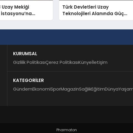
 Uzay Mekiği
Türk Devletleri Uzay
 İstasyonu’na
Teknolojileri Alanında Güç
 Kenetlendi
Birliği Yapıyor
KURUMSAL
Gizlilik Politikası
Çerez Politikası
Künye
İletişim
KATEGORİLER
Gündem
Ekonomi
Spor
Magazin
Sağlık
Eğitim
Dünya
Yaşa
Pharmaton