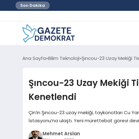
Son Dakika
Ana Sayfa
Bilim Teknoloji
Şıncou-23 Uzay Mekiği Ti
Şıncou-23 Uzay Mekiği T
Kenetlendi
Çin’in Şıncou-23 uzay mekiği, taykonotları Cu Y
İstasyonu’na ulaştı. Yeni mürettebat görevi devr
Mehmet Arslan