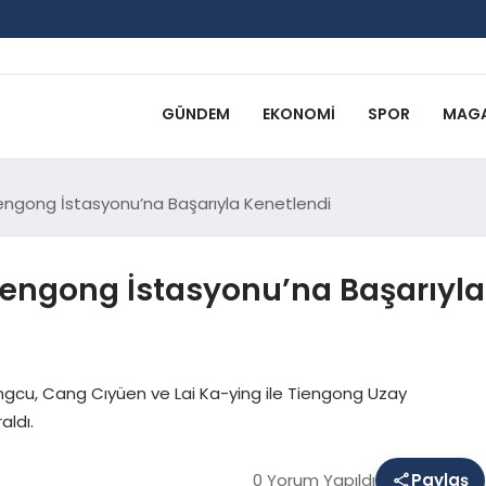
GÜNDEM
EKONOMI
SPOR
MAGA
engong İstasyonu’na Başarıyla Kenetlendi
iengong İstasyonu’na Başarıyla
angcu, Cang Cıyüen ve Lai Ka-ying ile Tiengong Uzay
aldı.
0 Yorum Yapıldı
Paylaş