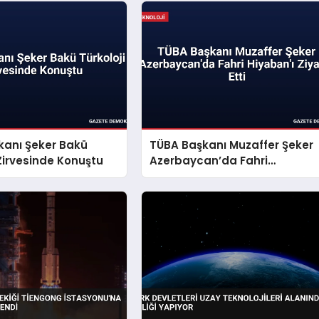
kanı Şeker Bakü
TÜBA Başkanı Muzaffer Şeker
 Zirvesinde Konuştu
Azerbaycan’da Fahri
Hiyaban’ı Ziyaret Etti