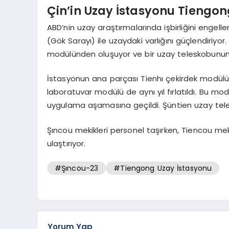
Çin’in Uzay İstasyonu Tiengo
ABD’nin uzay araştırmalarında işbirliğini engel
(Gök Sarayı) ile uzaydaki varlığını güçlendiriyor
modülünden oluşuyor ve bir uzay teleskobunun 
İstasyonun ana parçası Tienhı çekirdek modülü
laboratuvar modülü de aynı yıl fırlatıldı. Bu m
uygulama aşamasına geçildi. Şüntien uzay tel
Şıncou mekikleri personel taşırken, Tiencou me
ulaştırıyor.
#Şıncou-23
#Tiengong Uzay İstasyonu
Yorum Yap