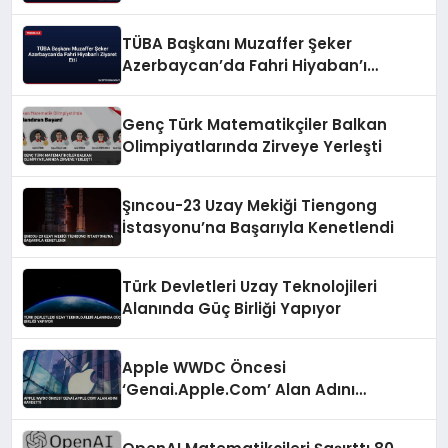
TÜBA Başkanı Muzaffer Şeker
Azerbaycan’da Fahri Hiyaban’ı
Ziyaret Etti
Genç Türk Matematikçiler Balkan
Olimpiyatlarında Zirveye Yerleşti
Şıncou-23 Uzay Mekiği Tiengong
İstasyonu’na Başarıyla Kenetlendi
Türk Devletleri Uzay Teknolojileri
Alanında Güç Birliği Yapıyor
Apple WWDC Öncesi
‘Genai.Apple.Com’ Alan Adını
Kaydetti