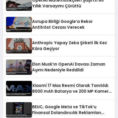
OpenAI Matematikçileri Şaşırttı 80
Yıllık Varsayımı Çürüttü
Avrupa Birliği Google’a Rekor
Antitröst Cezası Verecek
Anthropic Yapay Zeka Şirketi İlk Kez
Kâra Geçiyor
Elon Musk’ın OpenAI Davası Zaman
Aşımı Nedeniyle Reddildi
Xiaomi 17 Max Resmi Olarak Tanıtıldı
8000 mAh Batarya ve 200 MP Kamera
Özellikleri
BEUC, Google Meta ve TikTok’u
Finansal Dolandırıcılık Reklamları