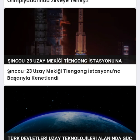
Olimpiyatlarında Zirveye Yerleşti
Şıncou-23 Uzay Mekiği Tiengong İstasyonu’na
Başarıyla Kenetlendi