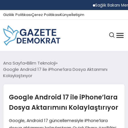
Sağlık Bakanı Memişoğl
Gizlilik Politikası
Çerez Politikası
Künye
İletişim
GÜNDEM
Ana Sayfa
Bilim Teknoloji
Google Android 17 ile iPhone’lara Dosya Aktarımını
Kolaylaştırıyor
EKONOMI
Google Android 17 ile iPhone’lara
SPOR
Dosya Aktarımını Kolaylaştırıyor
Google, Android 17 güncellemesiyle iPhone’lara
MAGAZIN
dosya aktarımını kolaylaştıran Quick Share özelliğini