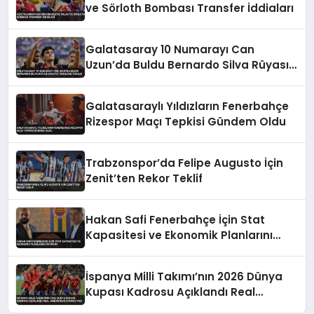
ve Sörloth Bombası Transfer İddiaları
Galatasaray 10 Numarayı Can
Uzun’da Buldu Bernardo Silva Rüyası
Maliyet Engeline Takıldı
Galatasaraylı Yıldızların Fenerbahçe
Rizespor Maçı Tepkisi Gündem Oldu
Trabzonspor’da Felipe Augusto İçin
Zenit’ten Rekor Teklif
Hakan Safi Fenerbahçe İçin Stat
Kapasitesi ve Ekonomik Planlarını
Duyurdu
İspanya Milli Takımı’nın 2026 Dünya
Kupası Kadrosu Açıklandı Real
Madrid’den Oyuncu Yok