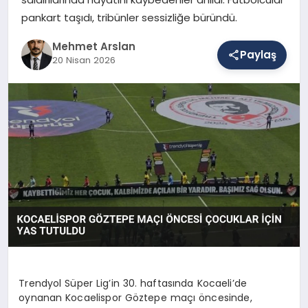
pankart taşıdı, tribünler sessizliğe büründü.
SAĞLIK
Mehmet Arslan
Paylaş
20 Nisan 2026
EĞITIM
DÜNYA
YAŞAM
Trendyol Süper Lig’in 30. haftasında Kocaeli’de
oynanan Kocaelispor Göztepe maçı öncesinde,