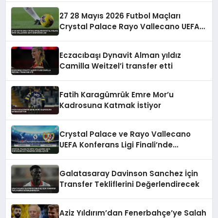
27 28 Mayıs 2026 Futbol Maçları
Crystal Palace Rayo Vallecano UEFA
Konferans Ligi
Eczacıbaşı Dynavit Alman yıldız
Camilla Weitzel’i transfer etti
Fatih Karagümrük Emre Mor’u
Kadrosuna Katmak İstiyor
Crystal Palace ve Rayo Vallecano
UEFA Konferans Ligi Finali’nde
Karşılaşıyor
Galatasaray Davinson Sanchez İçin
Transfer Tekliflerini Değerlendirecek
Aziz Yıldırım’dan Fenerbahçe’ye Salah