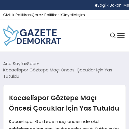
Sağlık Bakanı Memişoğ
Gizlilik Politikası
Çerez Politikası
Künye
İletişim
GÜNDEM
Ana Sayfa
Spor
Kocaelispor Göztepe Maçı Öncesi Çocuklar İçin Yas
Tutuldu
EKONOMI
Kocaelispor Göztepe Maçı
SPOR
Öncesi Çocuklar İçin Yas Tutuldu
Kocaelispor Göztepe maçı öncesinde okul
MAGAZIN
saldırılarında hayatını kaybedenler anıldı. Futbolcular