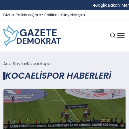
Sağlık Bakanı Memi
Gizlilik Politikası
Çerez Politikası
Künye
İletişim
GÜNDEM
Ana Sayfa
Kocaelispor
KOCAELISPOR HABERLERI
EKONOMI
SPOR
MAGAZIN