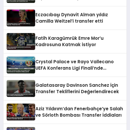
Konferans Ligi
Eczacıbaşı Dynavit Alman yıldız
Camilla Weitzel’i transfer etti
Fatih Karagümrük Emre Mor’u
Kadrosuna Katmak İstiyor
Crystal Palace ve Rayo Vallecano
UEFA Konferans Ligi Finali’nde
Karşılaşıyor
Galatasaray Davinson Sanchez İçin
Transfer Tekliflerini Değerlendirecek
Aziz Yıldırım’dan Fenerbahçe’ye Salah
ve Sörloth Bombası Transfer İddiaları