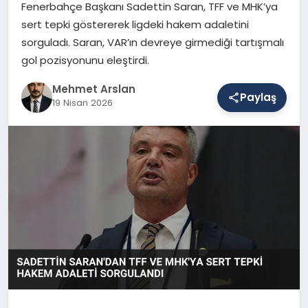
Fenerbahçe Başkanı Sadettin Saran, TFF ve MHK’ya
sert tepki göstererek ligdeki hakem adaletini
sorguladı. Saran, VAR’ın devreye girmediği tartışmalı
SAĞLIK
gol pozisyonunu eleştirdi.
Mehmet Arslan
EĞITIM
Paylaş
19 Nisan 2026
DÜNYA
YAŞAM