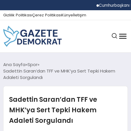
Cumhurbaşkanı Erdoğan
Gizlilik Politikası
Çerez Politikası
Künye
İletişim
GÜNDEM
Ana Sayfa
Spor
Sadettin Saran’dan TFF ve MHK’ya Sert Tepki Hakem
Adaleti Sorgulandı
EKONOMI
Sadettin Saran’dan TFF ve
SPOR
MHK’ya Sert Tepki Hakem
Adaleti Sorgulandı
MAGAZIN