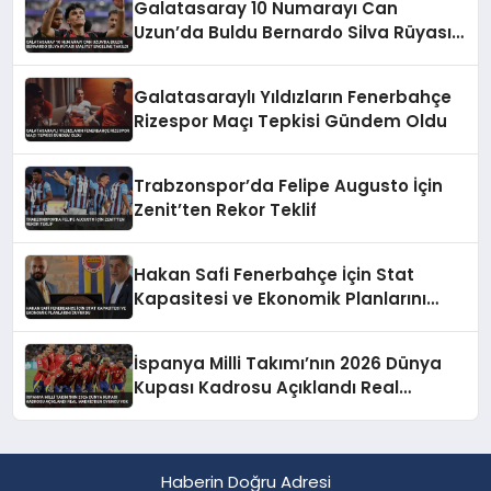
Galatasaray 10 Numarayı Can
Uzun’da Buldu Bernardo Silva Rüyası
Maliyet Engeline Takıldı
Galatasaraylı Yıldızların Fenerbahçe
Rizespor Maçı Tepkisi Gündem Oldu
Trabzonspor’da Felipe Augusto İçin
Zenit’ten Rekor Teklif
Hakan Safi Fenerbahçe İçin Stat
Kapasitesi ve Ekonomik Planlarını
Duyurdu
İspanya Milli Takımı’nın 2026 Dünya
Kupası Kadrosu Açıklandı Real
Madrid’den Oyuncu Yok
Haberin Doğru Adresi