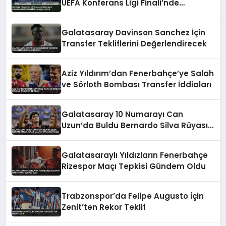
UEFA Konferans Ligi Finali’nde
Karşılaşıyor
Galatasaray Davinson Sanchez İçin
Transfer Tekliflerini Değerlendirecek
Aziz Yıldırım’dan Fenerbahçe’ye Salah
ve Sörloth Bombası Transfer İddiaları
Galatasaray 10 Numarayı Can
Uzun’da Buldu Bernardo Silva Rüyası
Maliyet Engeline Takıldı
Galatasaraylı Yıldızların Fenerbahçe
Rizespor Maçı Tepkisi Gündem Oldu
Trabzonspor’da Felipe Augusto İçin
Zenit’ten Rekor Teklif