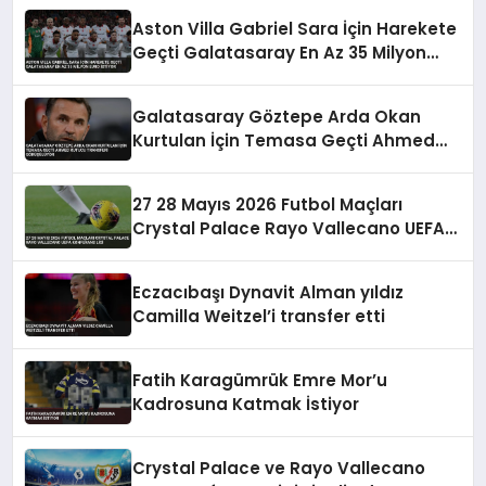
Aston Villa Gabriel Sara İçin Harekete
Geçti Galatasaray En Az 35 Milyon
Euro İstiyor
Galatasaray Göztepe Arda Okan
Kurtulan İçin Temasa Geçti Ahmed
Kutucu Transferi Görüşülüyor
27 28 Mayıs 2026 Futbol Maçları
Crystal Palace Rayo Vallecano UEFA
Konferans Ligi
Eczacıbaşı Dynavit Alman yıldız
Camilla Weitzel’i transfer etti
Fatih Karagümrük Emre Mor’u
Kadrosuna Katmak İstiyor
Crystal Palace ve Rayo Vallecano