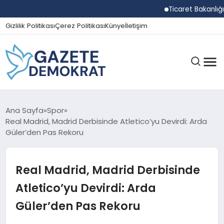
Ticaret Bakanlığı Ekipl
Gizlilik Politikası
Çerez Politikası
Künye
İletişim
GÜNDEM
Ana Sayfa
Spor
Real Madrid, Madrid Derbisinde Atletico’yu Devirdi: Arda
Güler’den Pas Rekoru
EKONOMI
Real Madrid, Madrid Derbisinde
SPOR
Atletico’yu Devirdi: Arda
Güler’den Pas Rekoru
MAGAZIN