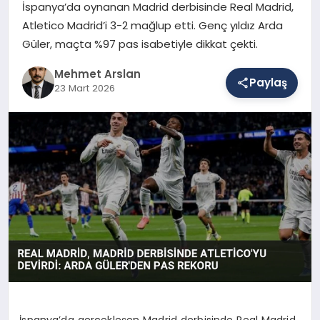
İspanya’da oynanan Madrid derbisinde Real Madrid,
Atletico Madrid’i 3-2 mağlup etti. Genç yıldız Arda
Güler, maçta %97 pas isabetiyle dikkat çekti.
SAĞLIK
Mehmet Arslan
Paylaş
23 Mart 2026
EĞITIM
DÜNYA
YAŞAM
İspanya’da gerçekleşen Madrid derbisinde Real Madrid,