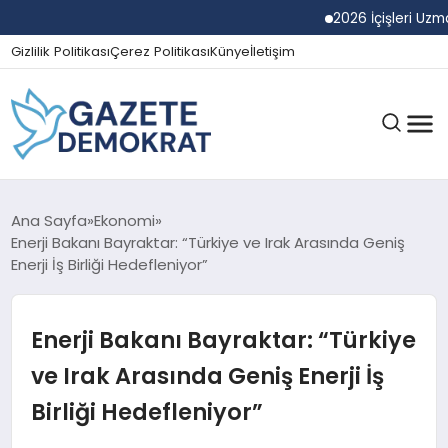
2026 İçişleri Uzman Ya
Gizlilik Politikası
Çerez Politikası
Künye
İletişim
GÜNDEM
Ana Sayfa
Ekonomi
Enerji Bakanı Bayraktar: “Türkiye ve Irak Arasında Geniş
Enerji İş Birliği Hedefleniyor”
EKONOMI
Enerji Bakanı Bayraktar: “Türkiye
SPOR
ve Irak Arasında Geniş Enerji İş
Birliği Hedefleniyor”
MAGAZIN