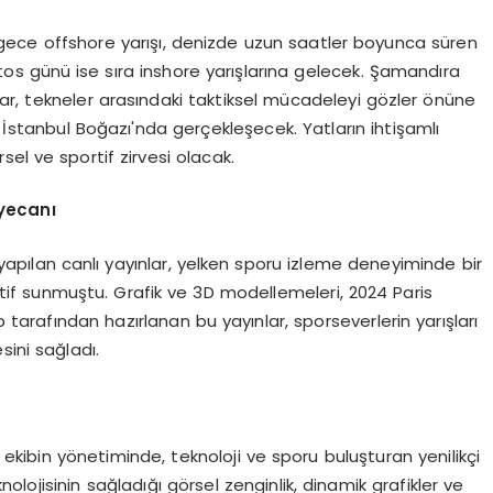
 gece offshore yarışı, denizde uzun saatler boyunca süren
os günü ise sıra inshore yarışlarına gelecek. Şamandıra
ar, tekneler arasındaki taktiksel mücadeleyi gözler önüne
a İstanbul Boğazı'nda gerçekleşecek. Yatların ihtişamlı
el ve sportif zirvesi olacak.
yecanı
pılan canlı yayınlar, yelken sporu izleme deneyiminde bir
pektif sunmuştu. Grafik ve 3D modellemeleri, 2024 Paris
p tarafından hazırlanan bu yayınlar, sporseverlerin yarışları
sini sağladı.
kibin yönetiminde, teknoloji ve sporu buluşturan yenilikçi
ojisinin sağladığı görsel zenginlik, dinamik grafikler ve