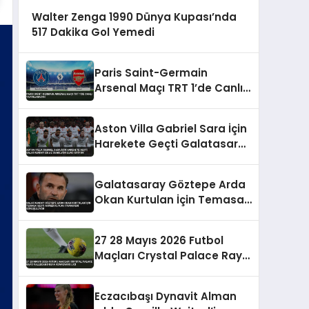
Walter Zenga 1990 Dünya Kupası’nda
517 Dakika Gol Yemedi
Paris Saint-Germain
Arsenal Maçı TRT 1’de Canlı
Yayınlanacak
Aston Villa Gabriel Sara İçin
Harekete Geçti Galatasaray
En Az 35 Milyon Euro İstiyor
Galatasaray Göztepe Arda
Okan Kurtulan İçin Temasa
Geçti Ahmed Kutucu
Transferi Görüşülüyor
27 28 Mayıs 2026 Futbol
Maçları Crystal Palace Rayo
Vallecano UEFA Konferans
Ligi
Eczacıbaşı Dynavit Alman