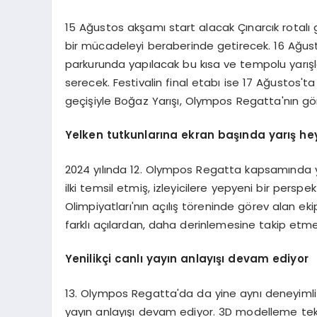
15 Ağustos akşamı start alacak Çınarcık rotalı
bir mücadeleyi beraberinde getirecek. 16 Ağust
parkurunda yapılacak bu kısa ve tempolu yarışl
serecek. Festivalin final etabı ise 17 Ağustos't
geçişiyle Boğaz Yarışı, Olympos Regatta'nın görs
Yelken tutkunlarına ekran başında yarış he
2024 yılında 12. Olympos Regatta kapsamında ya
ilki temsil etmiş, izleyicilere yepyeni bir pers
Olimpiyatları'nın açılış töreninde görev alan eki
farklı açılardan, daha derinlemesine takip etme
Yenilikçi canlı yayın anlayışı devam ediyor
13. Olympos Regatta'da da yine aynı deneyimli e
yayın anlayışı devam ediyor. 3D modelleme teknol