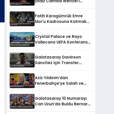
yıldız Camilla Weitzel’i
transfer etti
Fatih Karagümrük Emre
Mor’u Kadrosuna Katmak
İstiyor
Crystal Palace ve Rayo
Vallecano UEFA Konferans
Ligi Finali’nde Karşılaşıyor
Galatasaray Davinson
Sanchez İçin Transfer
Tekliflerini Değerlendirecek
Aziz Yıldırım’dan
Fenerbahçe’ye Salah ve
Sörloth Bombası Transfer
İddiaları
Galatasaray 10 Numarayı
Can Uzun’da Buldu Bernardo
Silva Rüyası Maliyet Engeline