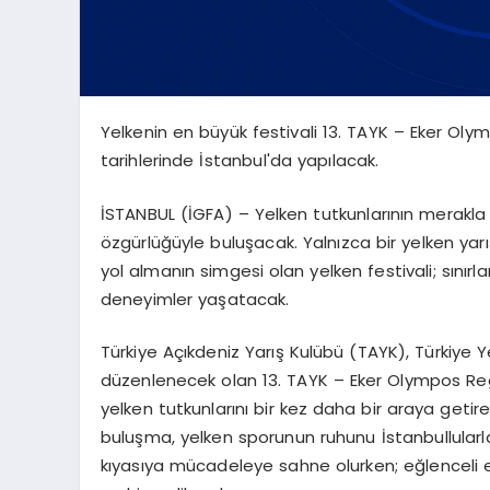
Yelkenin en büyük festivali 13. TAYK – Eker Ol
tarihlerinde İstanbul'da yapılacak.
İSTANBUL (İGFA) – Yelken tutkunlarının merakla b
özgürlüğüyle buluşacak. Yalnızca bir yelken yar
yol almanın simgesi olan yelken festivali; sınırl
deneyimler yaşatacak.
Türkiye Açıkdeniz Yarış Kulübü (TAYK), Türkiye Ye
düzenlenecek olan 13. TAYK – Eker Olympos Reg
yelken tutkunlarını bir kez daha bir araya getir
buluşma, yelken sporunun ruhunu İstanbullularla 
kıyasıya mücadeleye sahne olurken; eğlenceli etki