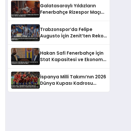
Takıldı
Galatasaraylı Yıldızların
Fenerbahçe Rizespor Maçı
Tepkisi Gündem Oldu
Trabzonspor’da Felipe
Augusto İçin Zenit’ten Rekor
Teklif
Hakan Safi Fenerbahçe İçin
Stat Kapasitesi ve Ekonomik
Planlarını Duyurdu
İspanya Milli Takımı’nın 2026
Dünya Kupası Kadrosu
Açıklandı Real Madrid’den
Oyuncu Yok