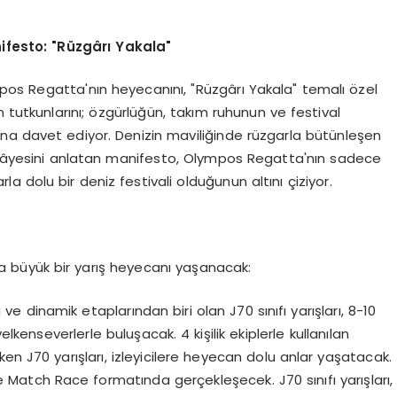
festo: "Rüzgârı Yakala"
os Regatta'nın heyecanını, "Rüzgârı Yakala" temalı özel
 tutkunlarını; özgürlüğün, takım ruhunun ve festival
na davet ediyor. Denizin maviliğinde rüzgarla bütünleşen
hikâyesini anlatan manifesto, Olympos Regatta'nın sadece
la dolu bir deniz festivali olduğunun altını çiziyor.
ta büyük bir yarış heyecanı yaşanacak:
ve dinamik etaplarından biri olan J70 sınıfı yarışları, 8-10
lkenseverlerle buluşacak. 4 kişilik ekiplerle kullanılan
en J70 yarışları, izleyicilere heyecan dolu anlar yaşatacak.
inde Match Race formatında gerçekleşecek. J70 sınıfı yarışları,