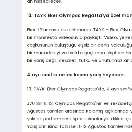
an hissedilecek.
13. TAYK Eker Olympos Regatta'ya özel mani
Eker, 13'üncüsü düzenlenecek TAYK – Eker Olymp
bir manifesto videosuyla paylaştı. Video, yelken
coşkusunun buluştuğu eşsiz bir deniz yolculuğu
bir mücadeleyi ve birlikte güçlenen ekiplerin 
bir yarış değil; cesaret, tutku ve unutulmaz anlar
4 ayrı sınıfta nefes kesen yarış heyecanı
13. TAYK-Eker Olympos Regatta'da, 4 ayrı sınıf
J70 Sınıfı: 13. Olympos Regatta'nın en rekabetçi 
Ağustos tarihleri arasında Kalamış açıklarında ye
yüksek performanslı spor tekneleriyle dikkat çek
Yarışların ikinci fazı ise 11-12 Ağustos tarihler