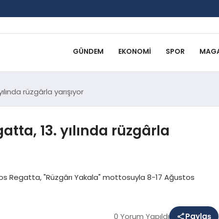
GÜNDEM
EKONOMI
SPOR
MAGA
lında rüzgârla yarışıyor
tta, 13. yılında rüzgârla
mpos Regatta, "Rüzgârı Yakala" mottosuyla 8-17 Ağustos
0 Yorum Yapıldı
Paylaş