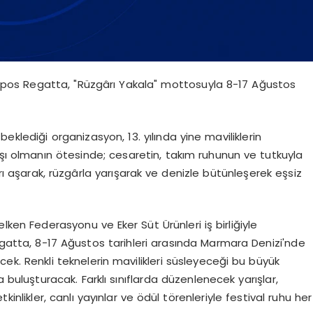
ympos Regatta, "Rüzgârı Yakala" mottosuyla 8-17 Ağustos
eklediği organizasyon, 13. yılında yine maviliklerin
ışı olmanın ötesinde; cesaretin, takım ruhunun ve tutkuyla
arı aşarak, rüzgârla yarışarak ve denizle bütünleşerek eşsiz
lken Federasyonu ve Eker Süt Ürünleri iş birliğiyle
atta, 8-17 Ağustos tarihleri arasında Marmara Denizi'nde
ecek. Renkli teknelerin mavilikleri süsleyeceği bu büyük
buluşturacak. Farklı sınıflarda düzenlenecek yarışlar,
nlikler, canlı yayınlar ve ödül törenleriyle festival ruhu her