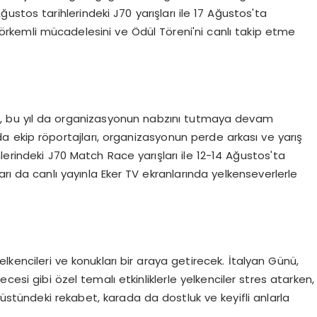
stos tarihlerindeki J70 yarışları ile 17 Ağustos'ta
görkemli mücadelesini ve Ödül Töreni'ni canlı takip etme
TV, bu yıl da organizasyonun nabzını tutmaya devam
 ekip röportajları, organizasyonun perde arkası ve yarış
ihlerindeki J70 Match Race yarışları ile 12-14 Ağustos'ta
rı da canlı yayınla Eker TV ekranlarında yelkenseverlerle
elkencileri ve konukları bir araya getirecek. İtalyan Günü,
cesi gibi özel temalı etkinliklerle yelkenciler stres atarken,
 üstündeki rekabet, karada da dostluk ve keyifli anlarla