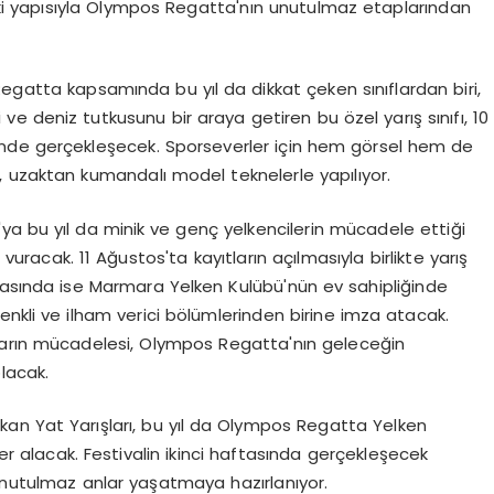
aki yapısıyla Olympos Regatta'nın unutulmaz etaplarından
egatta kapsamında bu yıl da dikkat çeken sınıflardan biri,
ve deniz tutkusunu bir araya getiren bu özel yarış sınıfı, 10
inde gerçekleşecek. Sporseverler için hem görsel hem de
ar, uzaktan kumandalı model teknelerle yapılıyor.
ya bu yıl da minik ve genç yelkencilerin mücadele ettiği
vuracak. 11 Ağustos'ta kayıtların açılmasıyla birlikte yarış
rasında ise Marmara Yelken Kulübü'nün ev sahipliğinde
renkli ve ilham verici bölümlerinden birine imza atacak.
ların mücadelesi, Olympos Regatta'nın geleceğin
olacak.
ıkan Yat Yarışları, bu yıl da Olympos Regatta Yelken
yer alacak. Festivalin ikinci haftasında gerçekleşecek
 unutulmaz anlar yaşatmaya hazırlanıyor.