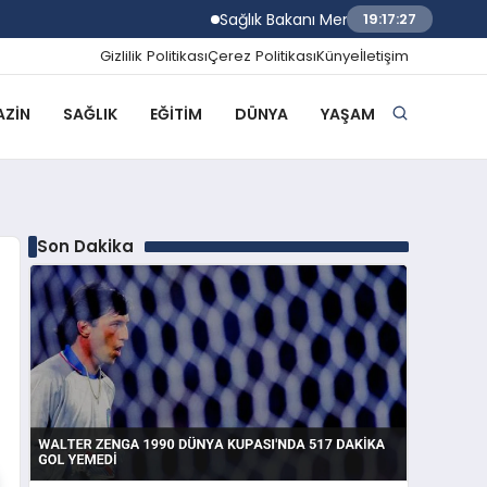
Sağlık Bakanı Memişoğlu İzmir Biyotıp ve 
19:17:28
Gizlilik Politikası
Çerez Politikası
Künye
İletişim
ZIN
SAĞLIK
EĞITIM
DÜNYA
YAŞAM
Son Dakika