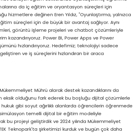
malarına da iç eğitim ve oryantasyon süreçleri için
duğu hizmetlere değinen Eren Yıldız, "Oyunlaştırma, yalnızca
itim süreçleri için de büyük bir avantaj sağlıyor. Aynı
emleri, görüntü işleme projeleri ve chatbot çözümleriyle
erim kazandırıyoruz. Power BI, Power Apps ve Power
şümünü hızlandırıyoruz. Hedefimiz; teknolojiyi sadece
liştiren ve iş süreçlerini hızlandıran bir araca
le Mükemmeliyet Mührü alarak destek kazandıklarını da
n eksik olduğunu fark ederek bu boşluğu dijital çözümlerle
le hukuk gibi soyut ağırlıklı alanlarda öğrencilerin öğrenmede
e simülasyon temelli dijital bir eğitim modeliyle
k bu projeyi geliştirdik ve 2024 yılında Mükemmeliyet
TEK Teknopark'ta şirketimizi kurduk ve bugün çok daha