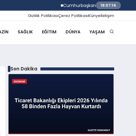
Cumhurbaşkanı Erdoğan TÜGVA Yaz Okul
18:07:15
Gizlilik Politikası
Çerez Politikası
Künye
İletişim
ZIN
SAĞLIK
EĞITIM
DÜNYA
YAŞAM
Son Dakika