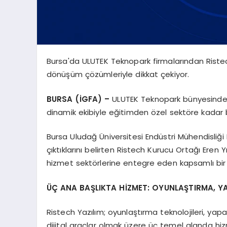
Bursa'da ULUTEK Teknopark firmalarından Ristech
dönüşüm çözümleriyle dikkat çekiyor.
BURSA (İGFA) –
ULUTEK Teknopark bünyesinde f
dinamik ekibiyle eğitimden özel sektöre kadar b
Bursa Uludağ Üniversitesi Endüstri Mühendisliği Bö
çıktıklarını belirten Ristech Kurucu Ortağı Eren Y
hizmet sektörlerine entegre eden kapsamlı bir 
ÜÇ ANA BAŞLIKTA HİZMET: OYUNLAŞTIRMA, Y
Ristech Yazılım; oyunlaştırma teknolojileri, ya
dijital araçlar olmak üzere üç temel alanda hi