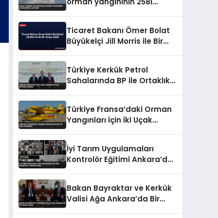
orman yangınının 258i
kontrol altında
Ticaret Bakanı Ömer Bolat
Büyükelçi Jill Morris ile Bir
Araya Geldi
Türkiye Kerkük Petrol
Sahalarında BP ile Ortaklık
Kurdu
Türkiye Fransa’daki Orman
Yangınları İçin İki Uçak
Gönderdi
İyi Tarım Uygulamaları
Kontrolör Eğitimi Ankara’da
Tamamlandı
Bakan Bayraktar ve Kerkük
Valisi Ağa Ankara’da Bir
Araya Geldi