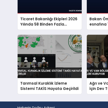
Ticaret Bakanlığı Ekipleri 2026
Bakan Öm
Yılında 58 Binden Fazla
esnafına 1
Hayvan Kurtardı
müjdesi v
Tarımsal Kuraklık İzleme
Ağrı ve V
Sistemi TAKİS Hayata Geçirildi
İçin Dev 
Haberin Doğru Adresi