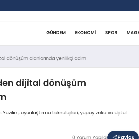
GÜNDEM
EKONOMI
SPOR
MAGA
jital dönüşüm alanlarında yenilikçi adım
rden dijital dönüşüm
ım
azılım, oyunlaştırma teknolojileri, yapay zeka ve dijital
0 Yorum Yapıldı
Paylaş