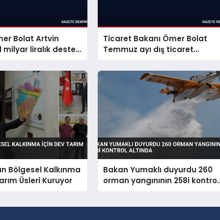
er Bolat Artvin
Ticaret Bakanı Ömer Bolat
 milyar liralık destek
Temmuz ayı dış ticaret
erdi
verilerini açıkladı
an Bölgesel Kalkınma
Bakan Yumaklı duyurdu 260
Tarım Üsleri Kuruyor
orman yangınının 258i kontrol
altında