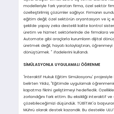
modelleriyle fark yaratan firma, özel sektör fir
özelleştirilmiş çözümler sağlıyor. Firmanın sun
eğitim değil; özel sektörün oryantasyon ve iç eğ
şekilde yapay zeka destekli kalite kontrol sist
üretim ve hizmet sektörlerinde de firmalara v
Automate gibi araçlarla kurumların dijital dönü
üretmek değil, hayatı kolaylaştıran, öğrenmeyi ge
dönüştürmek. " ifadelerini kullandı.
SİMÜLASYONLA UYGULAMALI ÖĞRENME
'İnteraktif Hukuk Eğitim Simülasyonu' projesiy
belirten Yıldız, "Eğitimde uygulamalı öğrenmeni
kapatma fikrini geliştirmeyi hedefledik. Özellik
zorlandığını fark ettim. Bu eksikliği interaktif v
çözebileceğimizi düşündük. TÜBİTAK'a başvurara
Mührü alarak destek kazandık. Bu destekle ULU