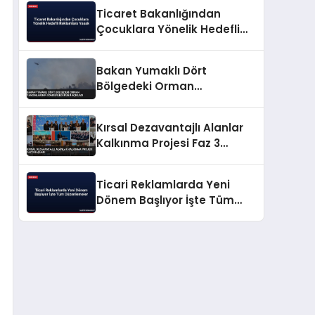
Ticaret Bakanlığından
Çocuklara Yönelik Hedefli
Reklamlara Yasak
Bakan Yumaklı Dört
Bölgedeki Orman
Yangınlarının
Söndürüldüğünü Açıkladı
Kırsal Dezavantajlı Alanlar
Kalkınma Projesi Faz 3
Başladı
Ticari Reklamlarda Yeni
Dönem Başlıyor İşte Tüm
Düzenlemeler