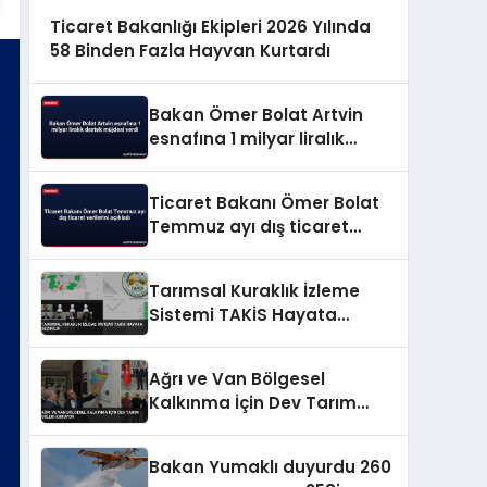
Ticaret Bakanlığı Ekipleri 2026 Yılında
58 Binden Fazla Hayvan Kurtardı
Bakan Ömer Bolat Artvin
esnafına 1 milyar liralık
destek müjdesi verdi
Ticaret Bakanı Ömer Bolat
Temmuz ayı dış ticaret
verilerini açıkladı
Tarımsal Kuraklık İzleme
Sistemi TAKİS Hayata
Geçirildi
Ağrı ve Van Bölgesel
Kalkınma İçin Dev Tarım
Üsleri Kuruyor
Bakan Yumaklı duyurdu 260