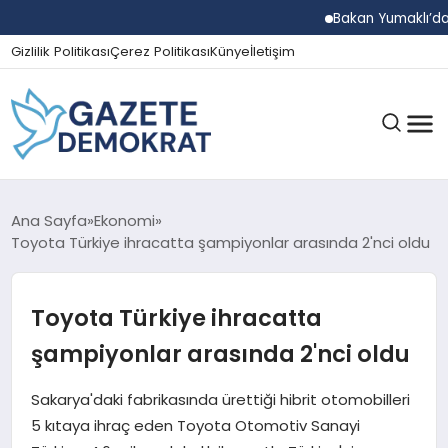
Bakan Yumaklı’dan Beş 
Gizlilik Politikası
Çerez Politikası
Künye
İletişim
GÜNDEM
Ana Sayfa
Ekonomi
Toyota Türkiye ihracatta şampiyonlar arasında 2'nci oldu
EKONOMI
Toyota Türkiye ihracatta
şampiyonlar arasında 2'nci oldu
SPOR
Sakarya'daki fabrikasında ürettiği hibrit otomobilleri
5 kıtaya ihraç eden Toyota Otomotiv Sanayi
MAGAZIN