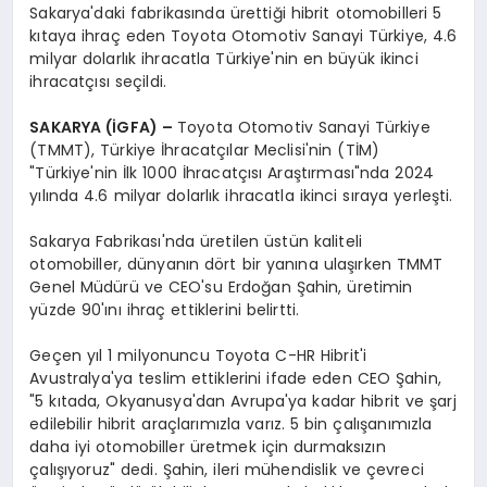
Sakarya'daki fabrikasında ürettiği hibrit otomobilleri 5
kıtaya ihraç eden Toyota Otomotiv Sanayi Türkiye, 4.6
milyar dolarlık ihracatla Türkiye'nin en büyük ikinci
ihracatçısı seçildi.
SAKARYA (İGFA) –
Toyota Otomotiv Sanayi Türkiye
(TMMT), Türkiye İhracatçılar Meclisi'nin (TİM)
"Türkiye'nin İlk 1000 İhracatçısı Araştırması"nda 2024
yılında 4.6 milyar dolarlık ihracatla ikinci sıraya yerleşti.
Sakarya Fabrikası'nda üretilen üstün kaliteli
otomobiller, dünyanın dört bir yanına ulaşırken TMMT
Genel Müdürü ve CEO'su Erdoğan Şahin, üretimin
yüzde 90'ını ihraç ettiklerini belirtti.
Geçen yıl 1 milyonuncu Toyota C-HR Hibrit'i
Avustralya'ya teslim ettiklerini ifade eden CEO Şahin,
"5 kıtada, Okyanusya'dan Avrupa'ya kadar hibrit ve şarj
edilebilir hibrit araçlarımızla varız. 5 bin çalışanımızla
daha iyi otomobiller üretmek için durmaksızın
çalışıyoruz" dedi. Şahin, ileri mühendislik ve çevreci