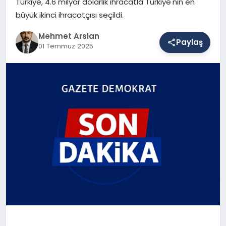
Türkiye, 4.6 milyar dolarlık ihracatla Türkiye'nin en
büyük ikinci ihracatçısı seçildi.
SAĞLIK
Mehmet Arslan
Paylaş
01 Temmuz 2025
EĞITIM
DÜNYA
YAŞAM