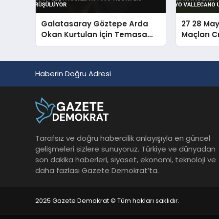
Galatasaray Göztepe Arda
27 28 May
Okan Kurtulan İçin Temasa
Maçları C
Geçti Ahmed Kutucu Transferi
Vallecano
Görüşülüyor
Haberin Doğru Adresi
Tarafsız ve doğru habercilik anlayışıyla en güncel
gelişmeleri sizlere sunuyoruz. Türkiye ve dünyadan
son dakika haberleri, siyaset, ekonomi, teknoloji ve
daha fazlası Gazete Demokrat’ta.
2025 Gazete Demokrat © Tüm hakları saklıdır.