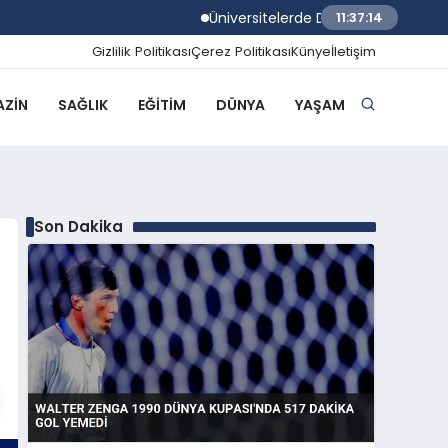
Üniversitelerde Dumansız Kampüs Dönem
11:37:15
Gizlilik Politikası
Çerez Politikası
Künye
İletişim
ZIN
SAĞLIK
EĞITIM
DÜNYA
YAŞAM
Son Dakika