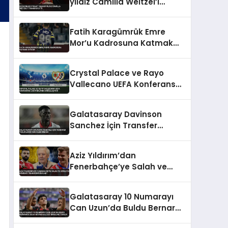
yıldız Camilla Weitzel’i
transfer etti
Fatih Karagümrük Emre
Mor’u Kadrosuna Katmak
İstiyor
Crystal Palace ve Rayo
Vallecano UEFA Konferans
Ligi Finali’nde Karşılaşıyor
Galatasaray Davinson
Sanchez İçin Transfer
Tekliflerini Değerlendirecek
Aziz Yıldırım’dan
Fenerbahçe’ye Salah ve
Sörloth Bombası Transfer
İddiaları
Galatasaray 10 Numarayı
Can Uzun’da Buldu Bernardo
Silva Rüyası Maliyet Engeline