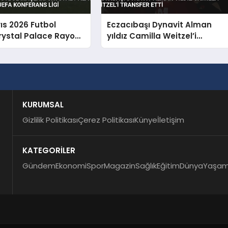
ıs 2026 Futbol
Eczacıbaşı Dynavit Alman
rystal Palace Rayo
yıldız Camilla Weitzel’i
 UEFA Konferans Ligi
transfer etti
KURUMSAL
Gizlilik Politikası
Çerez Politikası
Künye
İletişim
KATEGORİLER
Gündem
Ekonomi
Spor
Magazin
Sağlık
Eğitim
Dünya
Yaşa