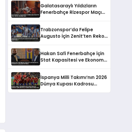
Takıldı
Galatasaraylı Yıldızların
Fenerbahçe Rizespor Maçı
Tepkisi Gündem Oldu
Trabzonspor’da Felipe
Augusto İçin Zenit’ten Rekor
Teklif
Hakan Safi Fenerbahçe İçin
Stat Kapasitesi ve Ekonomik
Planlarını Duyurdu
İspanya Milli Takımı’nın 2026
Dünya Kupası Kadrosu
Açıklandı Real Madrid’den
Oyuncu Yok