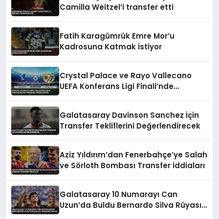
Camilla Weitzel’i transfer etti
Fatih Karagümrük Emre Mor’u
Kadrosuna Katmak İstiyor
Crystal Palace ve Rayo Vallecano
UEFA Konferans Ligi Finali’nde
Karşılaşıyor
Galatasaray Davinson Sanchez İçin
Transfer Tekliflerini Değerlendirecek
Aziz Yıldırım’dan Fenerbahçe’ye Salah
ve Sörloth Bombası Transfer İddiaları
Galatasaray 10 Numarayı Can
Uzun’da Buldu Bernardo Silva Rüyası
Maliyet Engeline Takıldı