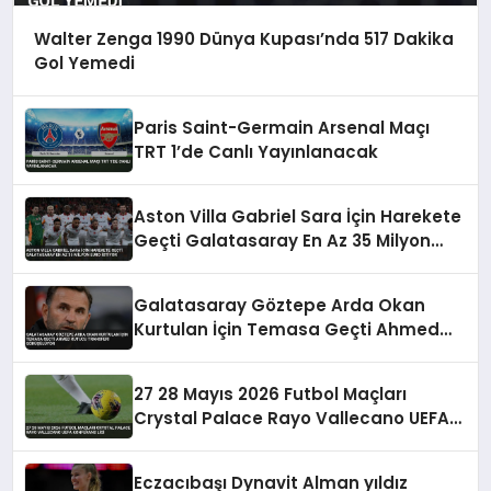
Walter Zenga 1990 Dünya Kupası’nda 517 Dakika
Gol Yemedi
Paris Saint-Germain Arsenal Maçı
TRT 1’de Canlı Yayınlanacak
Aston Villa Gabriel Sara İçin Harekete
Geçti Galatasaray En Az 35 Milyon
Euro İstiyor
Galatasaray Göztepe Arda Okan
Kurtulan İçin Temasa Geçti Ahmed
Kutucu Transferi Görüşülüyor
27 28 Mayıs 2026 Futbol Maçları
Crystal Palace Rayo Vallecano UEFA
Konferans Ligi
Eczacıbaşı Dynavit Alman yıldız