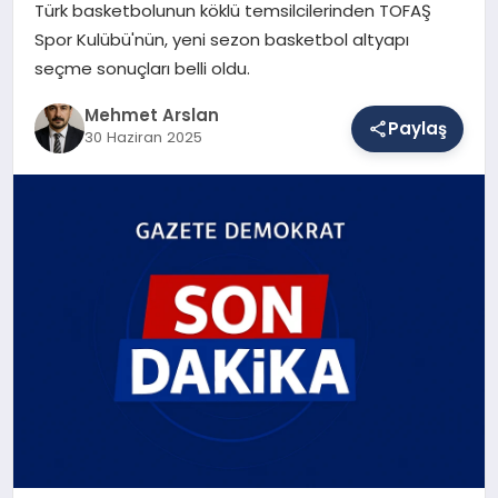
Türk basketbolunun köklü temsilcilerinden TOFAŞ
Spor Kulübü'nün, yeni sezon basketbol altyapı
seçme sonuçları belli oldu.
SAĞLIK
Mehmet Arslan
Paylaş
30 Haziran 2025
EĞITIM
DÜNYA
YAŞAM