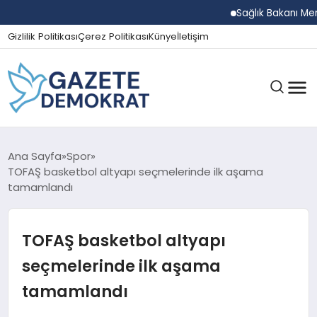
Sağlık Bakanı Memişoğlu 
Gizlilik Politikası
Çerez Politikası
Künye
İletişim
GÜNDEM
Ana Sayfa
Spor
TOFAŞ basketbol altyapı seçmelerinde ilk aşama
tamamlandı
EKONOMI
TOFAŞ basketbol altyapı
SPOR
seçmelerinde ilk aşama
tamamlandı
MAGAZIN