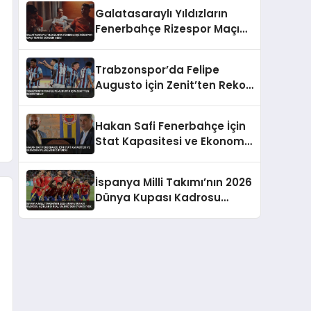
Takıldı
Galatasaraylı Yıldızların
Fenerbahçe Rizespor Maçı
Tepkisi Gündem Oldu
Trabzonspor’da Felipe
Augusto İçin Zenit’ten Rekor
Teklif
Hakan Safi Fenerbahçe İçin
Stat Kapasitesi ve Ekonomik
Planlarını Duyurdu
İspanya Milli Takımı’nın 2026
Dünya Kupası Kadrosu
Açıklandı Real Madrid’den
Oyuncu Yok