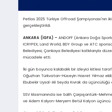
Petlas 2025 Türkiye Offroad Şampiyonası'nın ik
gerçekleştirildi.
ANKARA (İGFA) –
ANDOFF (Ankara Doğa Sporlar
ICRYPEX, Land World, BDY Group ve ATC sponsor
Belediyesi, Çankaya Belediyesi katkılarıyla d
mücadele etti.
İki gün boyunca kalabalık bir izleyici kitlesi t
Oğuzhan Türkvatan-Hüseyin Hasret Yılmaz ekibi b
Ebubekir Uysal-Ali Seyda Kıvrak da üçüncülüğü e
SSV klasmanında ise Salih Çarpışantürk-Mehmet 
ve Adem Kalyon-Meryem Betül Kalyon üçüncü o