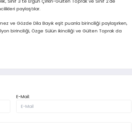
, Sınıf 3'te Ergün Çirkin-Gülten Toprak ve Sınıf 2'de
ikleri paylaştılar.
mez ve Gözde Dila Bayık eşit puanla birinciliği paylaşırken,
n birinciliği, Özge Sülün ikinciliği ve Gülten Toprak da
E-Mail: