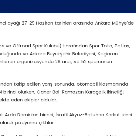
inci ayağı 27-29 Haziran tarihleri arasında Ankara Mühye'de
ı ve Offroad Spor Kulübü) tarafından Spor Toto, Petlas,
luğunda ve Ankara Büyükşehir Belediyesi, Keçiören
üzenlenen organizasyonda 26 araç ve 52 sporcunun
arafından takip edilen yarış sonunda, otomobil klasmanında
irinci olurken, Caner Bal-Ramazan Karaçelik ikinciliği,
lde eden ekipler oldular.
Arda Demirkan birinci, İsrafil Akyüz-Batuhan Korkut ikinci
larak podyuma çıktılar.