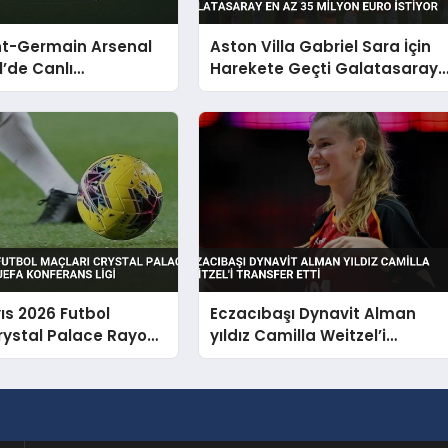
nt-Germain Arsenal
Aston Villa Gabriel Sara İçin
1’de Canlı
Harekete Geçti Galatasaray
acak
En Az 35 Milyon Euro İstiyor
ıs 2026 Futbol
Eczacıbaşı Dynavit Alman
rystal Palace Rayo
yıldız Camilla Weitzel’i
 UEFA Konferans Ligi
transfer etti