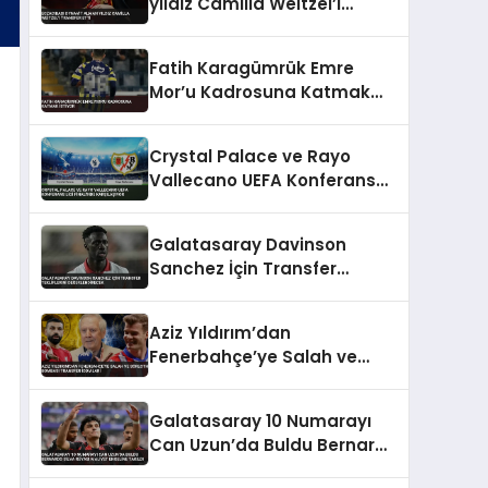
yıldız Camilla Weitzel’i
transfer etti
Fatih Karagümrük Emre
Mor’u Kadrosuna Katmak
İstiyor
Crystal Palace ve Rayo
Vallecano UEFA Konferans
Ligi Finali’nde Karşılaşıyor
Galatasaray Davinson
Sanchez İçin Transfer
Tekliflerini Değerlendirecek
Aziz Yıldırım’dan
Fenerbahçe’ye Salah ve
Sörloth Bombası Transfer
İddiaları
Galatasaray 10 Numarayı
Can Uzun’da Buldu Bernardo
Silva Rüyası Maliyet Engeline