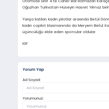
Otomobil Sınıf 4'te Caner Bal-Ramazan Karaçelik
Oğuzhan Türkvatan-Hüseyin Hasret Yılmaz birincil
Yarışa katılan kadın pilotlar arasında Betül Dön
kadın copilot klasmanında da Meryem Betül Kalyo
üçüncülüğü elde eden sporcular oldular.
IGF
Yorum Yap
Ad Soyad:
Yorumunuz: