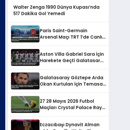
Walter Zenga 1990 Dünya Kupası’nda
517 Dakika Gol Yemedi
Paris Saint-Germain
Arsenal Maçı TRT 1’de Canlı
Yayınlanacak
Aston Villa Gabriel Sara İçin
Harekete Geçti Galatasaray
En Az 35 Milyon Euro İstiyor
Galatasaray Göztepe Arda
Okan Kurtulan İçin Temasa
Geçti Ahmed Kutucu
Transferi Görüşülüyor
27 28 Mayıs 2026 Futbol
Maçları Crystal Palace Rayo
Vallecano UEFA Konferans
Ligi
Eczacıbaşı Dynavit Alman