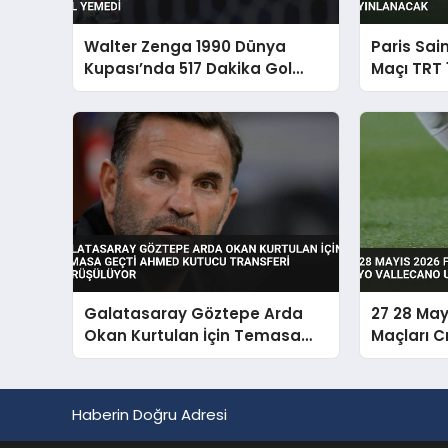
Walter Zenga 1990 Dünya
Paris Sai
Kupası’nda 517 Dakika Gol
Maçı TRT 
Yemedi
Yayınlan
Galatasaray Göztepe Arda
27 28 May
Okan Kurtulan İçin Temasa
Maçları C
Geçti Ahmed Kutucu Transferi
Vallecano
Görüşülüyor
Haberin Doğru Adresi