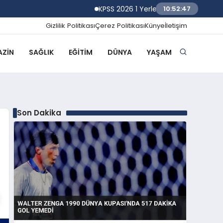
KPSS 2026 1 Yerleştirme Sonuçlarına Göre
10:52:48
Gizlilik Politikası
Çerez Politikası
Künye
İletişim
ZIN
SAĞLIK
EĞITIM
DÜNYA
YAŞAM
Son Dakika