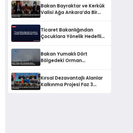
Bakan Bayraktar ve Kerkük
Valisi Ağa Ankara’da Bir
Araya Geldi
Ticaret Bakanlığından
Çocuklara Yönelik Hedefli
Reklamlara Yasak
Bakan Yumaklı Dört
Bölgedeki Orman
Yangınlarının
Söndürüldüğünü Açıkladı
Kırsal Dezavantajlı Alanlar
Kalkınma Projesi Faz 3
Başladı