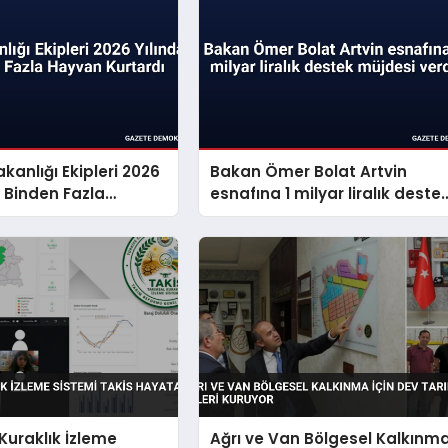
kanlığı Ekipleri 2026
Bakan Ömer Bolat Artvin
8 Binden Fazla
esnafına 1 milyar liralık deste
urtardı
müjdesi verdi
Kuraklık İzleme
Ağrı ve Van Bölgesel Kalkınm