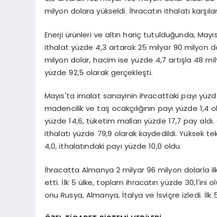
milyon dolara yükseldi. İhracatın ithalatı karşıl
Enerji ürünleri ve altın hariç tutulduğunda, May
ithalat yüzde 4,3 artarak 25 milyar 90 milyon do
milyon dolar, hacim ise yüzde 4,7 artışla 48 mil
yüzde 92,5 olarak gerçekleşti.
Mayıs'ta imalat sanayinin ihracattaki payı yüzde 
madencilik ve taş ocakçılığının payı yüzde 1,4 o
yüzde 14,6, tüketim malları yüzde 17,7 pay ald
ithalatı yüzde 79,9 olarak kaydedildi. Yüksek tek
4,0, ithalatındaki payı yüzde 10,0 oldu.
İhracatta Almanya 2 milyar 96 milyon dolarla ilk sı
etti. İlk 5 ülke, toplam ihracatın yüzde 30,1'ini o
onu Rusya, Almanya, İtalya ve İsviçre izledi. İlk 5