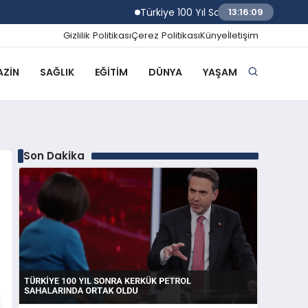
Türkiye 100 Yıl Sonra Kerkük Petrol Saha
13:16:10
Gizlilik Politikası
Çerez Politikası
Künye
İletişim
ZIN
SAĞLIK
EĞITIM
DÜNYA
YAŞAM
Son Dakika