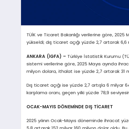
TÜİK ve Ticaret Bakanlığı verilerine göre, 2025 M
yükseldi; dış ticaret açığı yüzde 2,7 artarak 6,6 
ANKARA (İGFA) –
Türkiye İstatistik Kurumu (TÜ
sistemi verilerine göre, 2025 Mayıs ayında ihrac
milyon dolara, ithalat ise yüzde 2,7 artarak 31 m
Dış ticaret açığı ise yüzde 2,7 artışla 6 milyar 6
karşılama oranı, geçen yılki yüzde 78,9 seviyesi
OCAK-MAYIS DÖNEMİNDE DIŞ TİCARET
2025 yılının Ocak-Mayıs döneminde ihracat yüzd
5,8 artarak 152 milyar 160 milyon dolar oldu. Bu