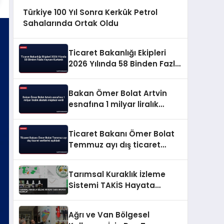
Türkiye 100 Yıl Sonra Kerkük Petrol
Sahalarında Ortak Oldu
Ticaret Bakanlığı Ekipleri
2026 Yılında 58 Binden Fazla
Hayvan Kurtardı
Bakan Ömer Bolat Artvin
esnafına 1 milyar liralık
destek müjdesi verdi
Ticaret Bakanı Ömer Bolat
Temmuz ayı dış ticaret
verilerini açıkladı
Tarımsal Kuraklık İzleme
Sistemi TAKİS Hayata
Geçirildi
Ağrı ve Van Bölgesel