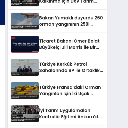
Kalkınma İçin Dev Tarım
Üsleri Kuruyor
Bakan Yumaklı duyurdu 260
orman yangınının 258i
kontrol altında
Ticaret Bakanı Ömer Bolat
Büyükelçi Jill Morris ile Bir
Araya Geldi
Türkiye Kerkük Petrol
Sahalarında BP ile Ortaklık
Kurdu
Türkiye Fransa’daki Orman
Yangınları İçin İki Uçak
Gönderdi
İyi Tarım Uygulamaları
Kontrolör Eğitimi Ankara’da
Tamamlandı