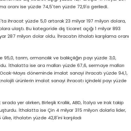
ama oranı ise yüzde 74,5'ten yüzde 72,9'a geriledi.
ıs'ta ihracat yüzde 5,0 artarak 23 milyar 197 milyon dolara,
lara ulaştı. Bu kategoride dış ticaret açığı 1 milyar 893
yar 287 milyon dolar oldu. İhracatın ithalatı karşılama oranı
95,0, tarım, ormancılık ve balıkçılığın payı yüzde 3,0,
ldu. İthalatta ise ara malları yüzde 67,6, sermaye malları
ı. Ocak-Mayıs döneminde imalat sanayi ihracatı yüzde 94,1,
nolojili ürünlerin imalat sanayi ihracatı içindeki payı yüzde
rada yer alırken, Birleşik Krallık, ABD, İtalya ve Irak takip
luşturdu. İthalatta ise Çin 4 milyar 315 milyon dolarla lider,
 ülke, ithalatın yüzde 42,8'ini karşıladı