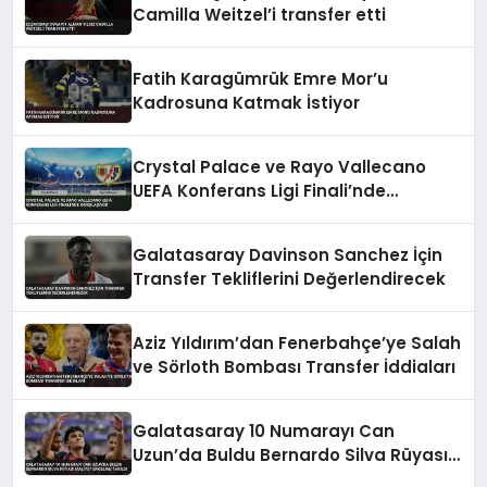
Camilla Weitzel’i transfer etti
Fatih Karagümrük Emre Mor’u
Kadrosuna Katmak İstiyor
Crystal Palace ve Rayo Vallecano
UEFA Konferans Ligi Finali’nde
Karşılaşıyor
Galatasaray Davinson Sanchez İçin
Transfer Tekliflerini Değerlendirecek
Aziz Yıldırım’dan Fenerbahçe’ye Salah
ve Sörloth Bombası Transfer İddiaları
Galatasaray 10 Numarayı Can
Uzun’da Buldu Bernardo Silva Rüyası
Maliyet Engeline Takıldı