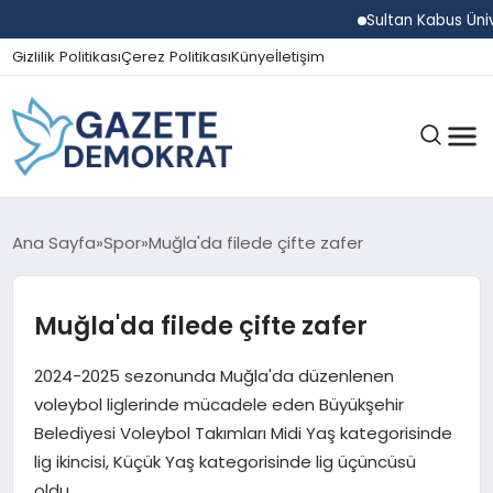
Sultan Kabus Üniversit
Gizlilik Politikası
Çerez Politikası
Künye
İletişim
GÜNDEM
Ana Sayfa
Spor
Muğla'da filede çifte zafer
Muğla'da filede çifte zafer
EKONOMI
2024-2025 sezonunda Muğla'da düzenlenen
SPOR
voleybol liglerinde mücadele eden Büyükşehir
Belediyesi Voleybol Takımları Midi Yaş kategorisinde
lig ikincisi, Küçük Yaş kategorisinde lig üçüncüsü
MAGAZIN
oldu.