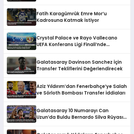
Fatih Karagümrük Emre Mor’u
Kadrosuna Katmak İstiyor
Crystal Palace ve Rayo Vallecano
UEFA Konferans Ligi Finali’nde
Karşılaşıyor
Galatasaray Davinson Sanchez İçin
Transfer Tekliflerini Değerlendirecek
Aziz Yıldırım’dan Fenerbahçe’ye Salah
ve Sörloth Bombası Transfer İddiaları
Galatasaray 10 Numarayı Can
Uzun’da Buldu Bernardo Silva Rüyası
Maliyet Engeline Takıldı