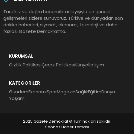
Tarafsız ve doğru habercilik anlayışıyla en güncel
gelişmeleri sizlere sunuyoruz. Türkiye ve dünyadan son
dakika haberleri, siyaset, ekonomi, teknoloji ve daha
fazlası Gazete Demokrat’ta.
KURUMSAL
Gizlilik Politikası
Çerez Politikası
Künye
İletişim
KATEGORİLER
Gündem
Ekonomi
Spor
Magazin
Sağlık
Eğitim
Dünya
Yaşam
2025 Gazete Demokrat © Tüm hakları saklıdır.
Seobaz Haber Teması