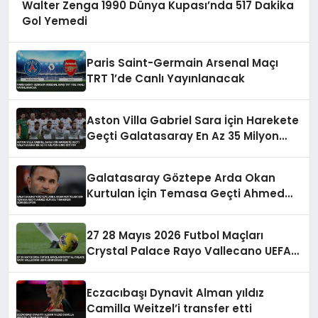
Walter Zenga 1990 Dünya Kupası’nda 517 Dakika
Gol Yemedi
Paris Saint-Germain Arsenal Maçı
TRT 1’de Canlı Yayınlanacak
Aston Villa Gabriel Sara İçin Harekete
Geçti Galatasaray En Az 35 Milyon
Euro İstiyor
Galatasaray Göztepe Arda Okan
Kurtulan İçin Temasa Geçti Ahmed
Kutucu Transferi Görüşülüyor
27 28 Mayıs 2026 Futbol Maçları
Crystal Palace Rayo Vallecano UEFA
Konferans Ligi
Eczacıbaşı Dynavit Alman yıldız
Camilla Weitzel’i transfer etti