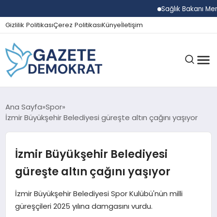
Sağlık Bakanı Memişoğl
Gizlilik Politikası
Çerez Politikası
Künye
İletişim
GÜNDEM
Ana Sayfa
Spor
İzmir Büyükşehir Belediyesi güreşte altın çağını yaşıyor
EKONOMI
İzmir Büyükşehir Belediyesi
güreşte altın çağını yaşıyor
SPOR
İzmir Büyükşehir Belediyesi Spor Kulübü'nün milli
güreşçileri 2025 yılına damgasını vurdu.
MAGAZIN