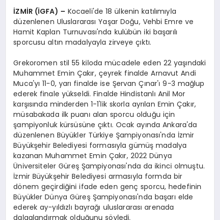
İZMİR (İGFA) –
Kocaeli'de 18 ülkenin katılımıyla
düzenlenen Uluslararası Yaşar Doğu, Vehbi Emre ve
Hamit Kaplan Turnuvası'nda kulübün iki başarılı
sporcusu altın madalyayla zirveye çıktı.
Grekoromen stil 55 kiloda mücadele eden 22 yaşındaki
Muhammet Emin Çakır, çeyrek finalde Arnavut Andi
Muca'yı 11-0, yarı finalde ise Şervan Çınar'ı 9-3 mağlup
ederek finale yükseldi. Finalde Hindistanlı Anil Mor
karşısında minderden 1-1'lik skorla ayrılan Emin Çakır,
müsabakada ilk puanı alan sporcu olduğu için
şampiyonluk kürsüsüne çıktı. Ocak ayında Ankara'da
düzenlenen Büyükler Türkiye Şampiyonası'nda İzmir
Büyükşehir Belediyesi formasıyla gümüş madalya
kazanan Muhammet Emin Çakır, 2022 Dünya
Üniversiteler Güreş Şampiyonası'nda da ikinci olmuştu.
İzmir Büyükşehir Belediyesi armasıyla formda bir
dönem geçirdiğini ifade eden genç sporcu, hedefinin
Büyükler Dünya Güreş Şampiyonası'nda başarı elde
ederek ay-yıldızlı bayrağı uluslararası arenada
dalgalandırmak olduğunu söyledi.