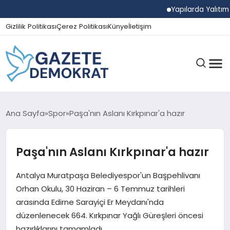
Yapılarda Yalıtım Ve N
Gizlilik Politikası
Çerez Politikası
Künye
İletişim
GÜNDEM
Ana Sayfa
Spor
Paşa'nın Aslanı Kırkpınar'a hazır
Paşa'nın Aslanı Kırkpınar'a hazır
EKONOMI
Antalya Muratpaşa Belediyespor'un Başpehlivanı
SPOR
Orhan Okulu, 30 Haziran – 6 Temmuz tarihleri
arasında Edirne Sarayiçi Er Meydanı'nda
düzenlenecek 664. Kırkpınar Yağlı Güreşleri öncesi
MAGAZIN
hazırlıklarını tamamladı.