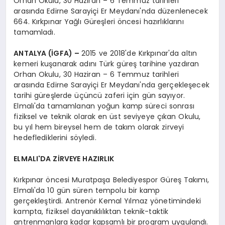
Orhan Okulu, 30 Haziran – 6 Temmuz tarihleri
arasında Edirne Sarayiçi Er Meydanı'nda düzenlenecek
664. Kırkpınar Yağlı Güreşleri öncesi hazırlıklarını
tamamladı.
ANTALYA (İGFA) –
2015 ve 2018'de Kırkpınar'da altın
kemeri kuşanarak adını Türk güreş tarihine yazdıran
Orhan Okulu, 30 Haziran – 6 Temmuz tarihleri
arasında Edirne Sarayiçi Er Meydanı'nda gerçekleşecek
tarihi güreşlerde üçüncü zaferi için gün sayıyor.
Elmalı'da tamamlanan yoğun kamp süreci sonrası
fiziksel ve teknik olarak en üst seviyeye çıkan Okulu,
bu yıl hem bireysel hem de takım olarak zirveyi
hedeflediklerini söyledi.
ELMALI'DA ZİRVEYE HAZIRLIK
Kırkpınar öncesi Muratpaşa Belediyespor Güreş Takımı,
Elmalı'da 10 gün süren tempolu bir kamp
gerçekleştirdi. Antrenör Kemal Yılmaz yönetimindeki
kampta, fiziksel dayanıklılıktan teknik-taktik
antrenmanlara kadar kapsamlı bir program uygulandı.