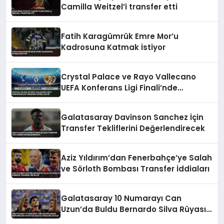
Camilla Weitzel’i transfer etti
Fatih Karagümrük Emre Mor’u
Kadrosuna Katmak İstiyor
Crystal Palace ve Rayo Vallecano
UEFA Konferans Ligi Finali’nde
Karşılaşıyor
Galatasaray Davinson Sanchez İçin
Transfer Tekliflerini Değerlendirecek
Aziz Yıldırım’dan Fenerbahçe’ye Salah
ve Sörloth Bombası Transfer İddiaları
Galatasaray 10 Numarayı Can
Uzun’da Buldu Bernardo Silva Rüyası
Maliyet Engeline Takıldı