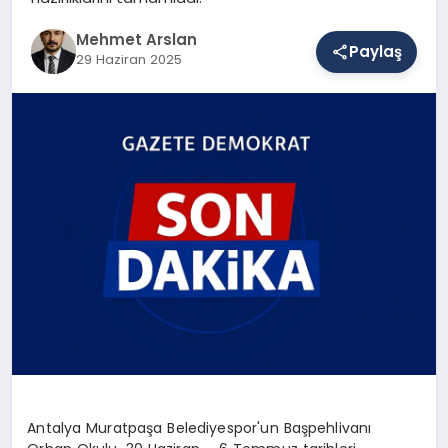
Mehmet Arslan
Paylaş
29 Haziran 2025
SAĞLIK
EĞITIM
DÜNYA
YAŞAM
Antalya Muratpaşa Belediyespor'un Başpehlivanı