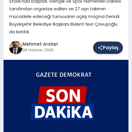
Stadı'nda başladı. Gençlik ve Spor Hizmetleri Dairesi
tarafından organize edilen ve 27 ayrı takımın
mücadele edeceği turnuvanın açılış maçına Denizli
SAĞLIK
Büyükşehir Belediye Başkanı Bülent Nuri Çavuşoğlu
da katıldı.
EĞITIM
Mehmet Arslan
Paylaş
28 Haziran 2025
DÜNYA
YAŞAM