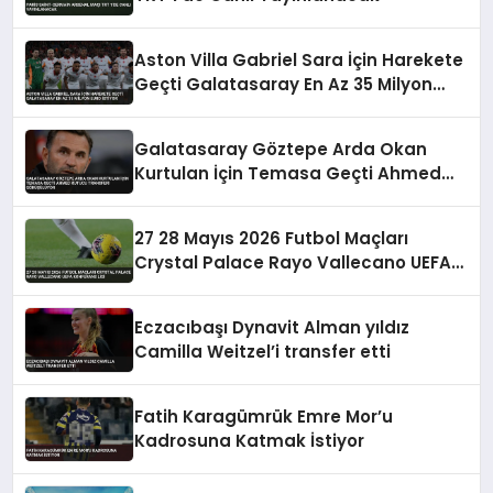
Aston Villa Gabriel Sara İçin Harekete
Geçti Galatasaray En Az 35 Milyon
Euro İstiyor
Galatasaray Göztepe Arda Okan
Kurtulan İçin Temasa Geçti Ahmed
Kutucu Transferi Görüşülüyor
27 28 Mayıs 2026 Futbol Maçları
Crystal Palace Rayo Vallecano UEFA
Konferans Ligi
Eczacıbaşı Dynavit Alman yıldız
Camilla Weitzel’i transfer etti
Fatih Karagümrük Emre Mor’u
Kadrosuna Katmak İstiyor