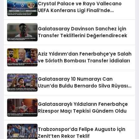
Crystal Palace ve Rayo Vallecano
UEFA Konferans Ligi Finali’nde
Karşılaşıyor
Galatasaray Davinson Sanchez İçin
Transfer Tekliflerini Değerlendirecek
Aziz Yıldırım’dan Fenerbahçe’ye Salah
ve Sörloth Bombası Transfer İddiaları
Galatasaray 10 Numarayı Can
Uzun’da Buldu Bernardo Silva Rüyası
Maliyet Engeline Takıldı
Galatasaraylı Yıldızların Fenerbahçe
Rizespor Maçı Tepkisi Gündem Oldu
Trabzonspor’da Felipe Augusto İçin
Zenit’ten Rekor Teklif