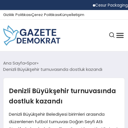
Cesur Packaging, Mısır
Gizlilik Politikası
Çerez Politikası
Künye
İletişim
GÜNDEM
Ana Sayfa
Spor
Denizli Büyükşehir turnuvasında dostluk kazandı
EKONOMI
Denizli Büyükşehir turnuvasında
dostluk kazandı
SPOR
Denizli Büyükşehir Belediyesi birimleri arasında
düzenlenen futbol turnuvası Doğan Seyfi Atlı
MAGAZIN