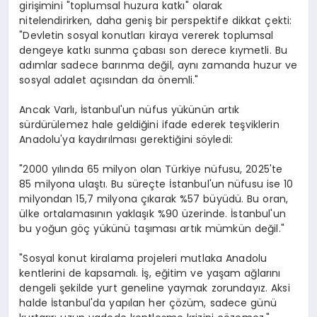
girişimini "toplumsal huzura katkı" olarak
nitelendirirken, daha geniş bir perspektife dikkat çekti:
"Devletin sosyal konutları kiraya vererek toplumsal
dengeye katkı sunma çabası son derece kıymetli. Bu
adımlar sadece barınma değil, aynı zamanda huzur ve
sosyal adalet açısından da önemli."
Ancak Varlı, İstanbul'un nüfus yükünün artık
sürdürülemez hale geldiğini ifade ederek teşviklerin
Anadolu'ya kaydırılması gerektiğini söyledi:
"2000 yılında 65 milyon olan Türkiye nüfusu, 2025'te
85 milyona ulaştı. Bu süreçte İstanbul'un nüfusu ise 10
milyondan 15,7 milyona çıkarak %57 büyüdü. Bu oran,
ülke ortalamasının yaklaşık %90 üzerinde. İstanbul'un
bu yoğun göç yükünü taşıması artık mümkün değil."
"Sosyal konut kiralama projeleri mutlaka Anadolu
kentlerini de kapsamalı. İş, eğitim ve yaşam ağlarını
dengeli şekilde yurt geneline yaymak zorundayız. Aksi
halde İstanbul'da yapılan her çözüm, sadece günü