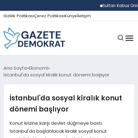
Sultan Kabus Üniversi
Gizlilik Politikası
Çerez Politikası
Künye
İletişim
GÜNDEM
Ana Sayfa
Ekonomi
İstanbul'da sosyal kiralık konut dönemi başlıyor
EKONOMI
İstanbul'da sosyal kiralık konut
dönemi başlıyor
SPOR
Konut krizine karşı devlet düğmeye bastı.
İstanbul'da başlatılacak kiralık sosyal konut
MAGAZIN