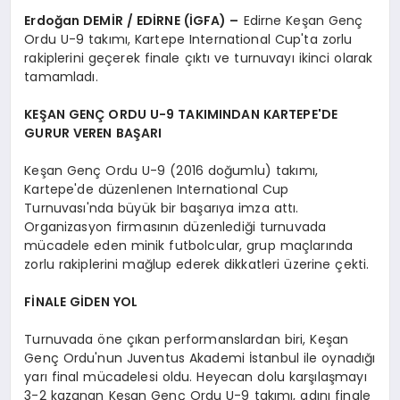
Erdoğan DEMİR / EDİRNE (İGFA) –
Edirne Keşan Genç
Ordu U-9 takımı, Kartepe International Cup'ta zorlu
rakiplerini geçerek finale çıktı ve turnuvayı ikinci olarak
tamamladı.
KEŞAN GENÇ ORDU U-9 TAKIMINDAN KARTEPE'DE
GURUR VEREN BAŞARI
Keşan Genç Ordu U-9 (2016 doğumlu) takımı,
Kartepe'de düzenlenen International Cup
Turnuvası'nda büyük bir başarıya imza attı.
Organizasyon firmasının düzenlediği turnuvada
mücadele eden minik futbolcular, grup maçlarında
zorlu rakiplerini mağlup ederek dikkatleri üzerine çekti.
FİNALE GİDEN YOL
Turnuvada öne çıkan performanslardan biri, Keşan
Genç Ordu'nun Juventus Akademi İstanbul ile oynadığı
yarı final mücadelesi oldu. Heyecan dolu karşılaşmayı
3-2 kazanan Keşan Genç Ordu U-9 takımı, adını finale