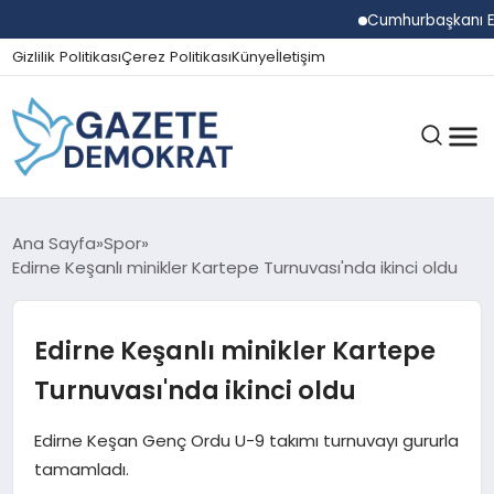
Cumhurbaşkanı Erdoğan 
Gizlilik Politikası
Çerez Politikası
Künye
İletişim
GÜNDEM
Ana Sayfa
Spor
Edirne Keşanlı minikler Kartepe Turnuvası'nda ikinci oldu
EKONOMI
Edirne Keşanlı minikler Kartepe
Turnuvası'nda ikinci oldu
SPOR
Edirne Keşan Genç Ordu U-9 takımı turnuvayı gururla
tamamladı.
MAGAZIN