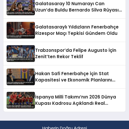
Galatasaray 10 Numarayı Can
Uzun’da Buldu Bernardo Silva Rüyası
Maliyet Engeline Takıldı
Galatasaraylı Yıldızların Fenerbahçe
Rizespor Maçı Tepkisi Gündem Oldu
Trabzonspor’da Felipe Augusto İçin
Zenit’ten Rekor Teklif
Hakan Safi Fenerbahçe İçin Stat
Kapasitesi ve Ekonomik Planlarını
Duyurdu
İspanya Milli Takımı’nın 2026 Dünya
Kupası Kadrosu Açıklandı Real
Madrid’den Oyuncu Yok
Haberin Doğru Adresi