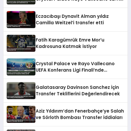
Konferans Ligi
Eczacıbaşı Dynavit Alman yıldız
Camilla Weitzel’i transfer etti
Fatih Karagümrük Emre Mor’u
Kadrosuna Katmak İstiyor
Crystal Palace ve Rayo Vallecano
UEFA Konferans Ligi Finali’nde
Karşılaşıyor
Galatasaray Davinson Sanchez İçin
Transfer Tekliflerini Değerlendirecek
Aziz Yıldırım’dan Fenerbahçe’ye Salah
ve Sörloth Bombası Transfer İddiaları