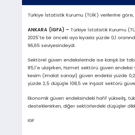
Türkiye İstatistik Kurumu (TÜİK) verilerine göre
ANKARA (İGFA) –
Türkiye İstatistik Kurumu (T
2025'te bir önceki aya kıyasla yüzde 0,1 oranın
96,65 seviyesindeydi.
Sektörel güven endekslerinde ise karışık bir tab
85,1'e ulaşırken, hizmet sektörü güven endeksi y
kesim (imalat sanayi) güven endeksi yüzde 0,2
yüzde 2,5 düşüşle 108,5 ve inşaat sektörü güven
Ekonomik güven endeksindeki hafif yükseliş, tü
desteklenirken, diğer sektörlerdeki düşüşler dikk
IGF