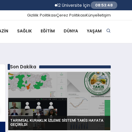
12 Üniversite İçin Rektör Atama Başvuruları
08:53:49
Gizlilik Politikası
Çerez Politikası
Künye
İletişim
ZIN
SAĞLIK
EĞITIM
DÜNYA
YAŞAM
Son Dakika