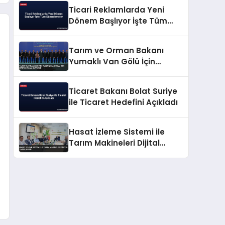
Ticari Reklamlarda Yeni
Dönem Başlıyor İşte Tüm
Düzenlemeler
Tarım ve Orman Bakanı
Yumaklı Van Gölü İçin
Master Planı Duyurdu
Ticaret Bakanı Bolat Suriye
ile Ticaret Hedefini Açıkladı
Hasat İzleme Sistemi ile
Tarım Makineleri Dijital
Takibe Alındı