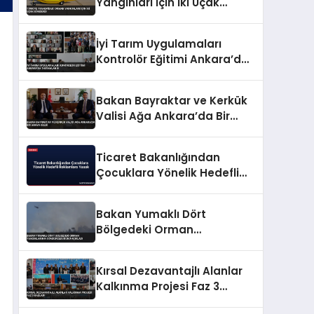
Yangınları İçin İki Uçak
Gönderdi
İyi Tarım Uygulamaları
Kontrolör Eğitimi Ankara’da
Tamamlandı
Bakan Bayraktar ve Kerkük
Valisi Ağa Ankara’da Bir
Araya Geldi
Ticaret Bakanlığından
Çocuklara Yönelik Hedefli
Reklamlara Yasak
Bakan Yumaklı Dört
Bölgedeki Orman
Yangınlarının
Söndürüldüğünü Açıkladı
Kırsal Dezavantajlı Alanlar
Kalkınma Projesi Faz 3
Başladı