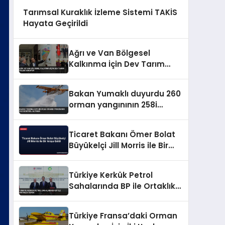
Tarımsal Kuraklık İzleme Sistemi TAKİS
Hayata Geçirildi
Ağrı ve Van Bölgesel
Kalkınma İçin Dev Tarım
Üsleri Kuruyor
Bakan Yumaklı duyurdu 260
orman yangınının 258i
kontrol altında
Ticaret Bakanı Ömer Bolat
Büyükelçi Jill Morris ile Bir
Araya Geldi
Türkiye Kerkük Petrol
Sahalarında BP ile Ortaklık
Kurdu
Türkiye Fransa’daki Orman