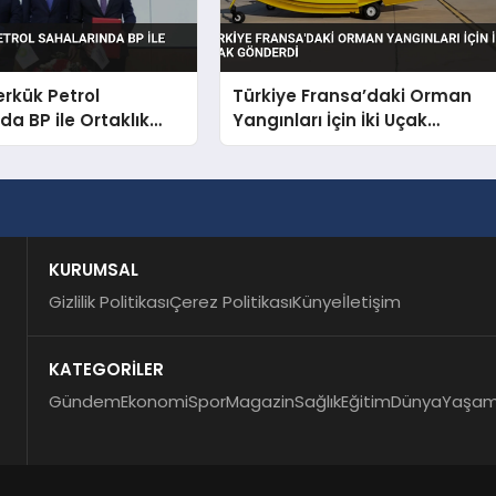
erkük Petrol
Türkiye Fransa’daki Orman
da BP ile Ortaklık
Yangınları İçin İki Uçak
Gönderdi
KURUMSAL
Gizlilik Politikası
Çerez Politikası
Künye
İletişim
KATEGORİLER
Gündem
Ekonomi
Spor
Magazin
Sağlık
Eğitim
Dünya
Yaşa