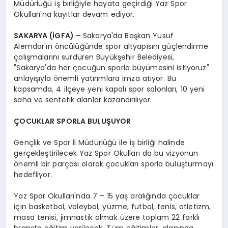
Müdürlüğü iş birliğiyle hayata geçirdiği Yaz Spor
Okulları'na kayıtlar devam ediyor.
SAKARYA (İGFA) –
Sakarya'da Başkan Yusuf
Alemdar'ın öncülüğünde spor altyapısını güçlendirme
çalışmalarını sürdüren Büyükşehir Belediyesi,
"Sakarya'da her çocuğun sporla büyümesini istiyoruz"
anlayışıyla önemli yatırımlara imza atıyor. Bu
kapsamda, 4 ilçeye yeni kapalı spor salonları, 10 yeni
saha ve sentetik alanlar kazandırılıyor.
ÇOCUKLAR SPORLA BULUŞUYOR
Gençlik ve Spor İl Müdürlüğü ile iş birliği halinde
gerçekleştirilecek Yaz Spor Okulları da bu vizyonun
önemli bir parçası olarak çocukları sporla buluşturmayı
hedefliyor.
Yaz Spor Okulları'nda 7 – 15 yaş aralığında çocuklar
için basketbol, voleybol, yüzme, futbol, tenis, atletizm,
masa tenisi, jimnastik olmak üzere toplam 22 farklı
branşta eğitim verilecek. Tüm eğitimler, alanında