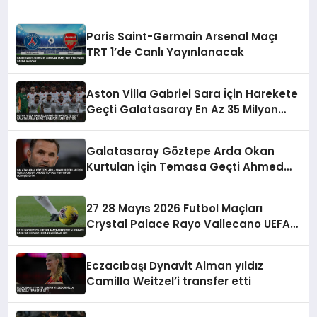
Paris Saint-Germain Arsenal Maçı
TRT 1’de Canlı Yayınlanacak
Aston Villa Gabriel Sara İçin Harekete
Geçti Galatasaray En Az 35 Milyon
Euro İstiyor
Galatasaray Göztepe Arda Okan
Kurtulan İçin Temasa Geçti Ahmed
Kutucu Transferi Görüşülüyor
27 28 Mayıs 2026 Futbol Maçları
Crystal Palace Rayo Vallecano UEFA
Konferans Ligi
Eczacıbaşı Dynavit Alman yıldız
Camilla Weitzel’i transfer etti