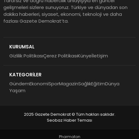
Tarafsız ve doğru habercilik anlayışıyla en güncel
gelişmeleri sizlere sunuyoruz. Türkiye ve dünyadan son
dakika haberleri, siyaset, ekonomi, teknoloji ve daha
fazlası Gazete Demokrat’ta.
KURUMSAL
Gizlilik Politikası
Çerez Politikası
Künye
İletişim
KATEGORİLER
Gündem
Ekonomi
Spor
Magazin
Sağlık
Eğitim
Dünya
Yaşam
2025 Gazete Demokrat © Tüm hakları saklıdır.
Seobaz Haber Teması
Pharmaton