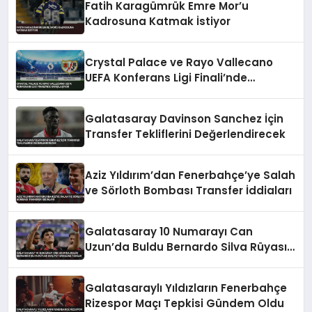
Fatih Karagümrük Emre Mor’u
Kadrosuna Katmak İstiyor
Crystal Palace ve Rayo Vallecano
UEFA Konferans Ligi Finali’nde
Karşılaşıyor
Galatasaray Davinson Sanchez İçin
Transfer Tekliflerini Değerlendirecek
Aziz Yıldırım’dan Fenerbahçe’ye Salah
ve Sörloth Bombası Transfer İddiaları
Galatasaray 10 Numarayı Can
Uzun’da Buldu Bernardo Silva Rüyası
Maliyet Engeline Takıldı
Galatasaraylı Yıldızların Fenerbahçe
Rizespor Maçı Tepkisi Gündem Oldu