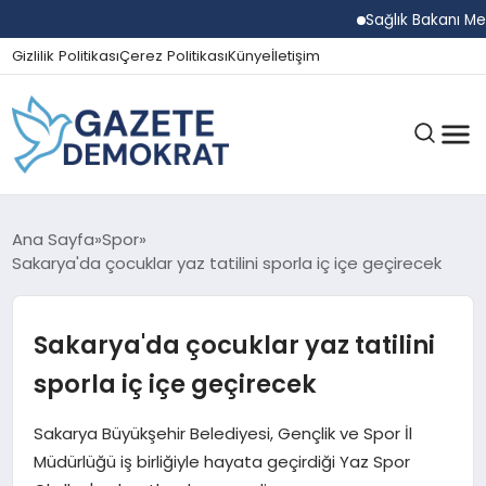
Sağlık Bakanı Memişoğlu
Gizlilik Politikası
Çerez Politikası
Künye
İletişim
GÜNDEM
Ana Sayfa
Spor
Sakarya'da çocuklar yaz tatilini sporla iç içe geçirecek
EKONOMI
Sakarya'da çocuklar yaz tatilini
sporla iç içe geçirecek
SPOR
Sakarya Büyükşehir Belediyesi, Gençlik ve Spor İl
Müdürlüğü iş birliğiyle hayata geçirdiği Yaz Spor
MAGAZIN