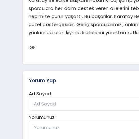
Karatay Belediye Başkanı Hasan Kılca, şampiyo
sporculara her daim destek veren ailelerini tebrik 
hepimize gurur yaşattı. Bu başarılar, Karatay 
güzel göstergesidir. Genç sporcularımızı, onlar
yanlarında olan kıymetli ailelerini yürekten kutl
IGF
Yorum Yap
Ad Soyad:
Yorumunuz: