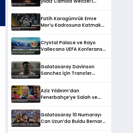
yıldız Camilla Weitzel’i
transfer etti
Fatih Karagümrük Emre
Mor’u Kadrosuna Katmak
İstiyor
Crystal Palace ve Rayo
Vallecano UEFA Konferans
Ligi Finali’nde Karşılaşıyor
Galatasaray Davinson
Sanchez İçin Transfer
Tekliflerini Değerlendirecek
Aziz Yıldırım’dan
Fenerbahçe’ye Salah ve
Sörloth Bombası Transfer
İddiaları
Galatasaray 10 Numarayı
Can Uzun’da Buldu Bernardo
Silva Rüyası Maliyet Engeline