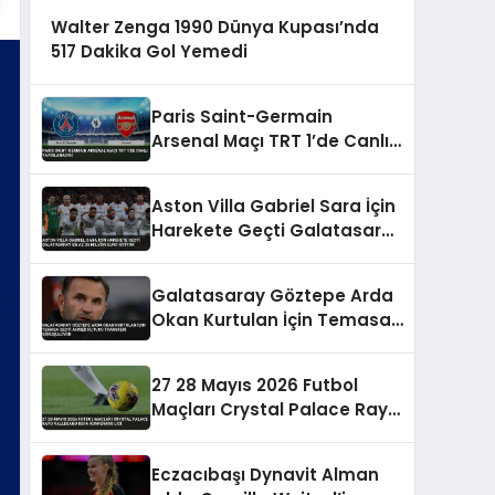
Walter Zenga 1990 Dünya Kupası’nda
517 Dakika Gol Yemedi
Paris Saint-Germain
Arsenal Maçı TRT 1’de Canlı
Yayınlanacak
Aston Villa Gabriel Sara İçin
Harekete Geçti Galatasaray
En Az 35 Milyon Euro İstiyor
Galatasaray Göztepe Arda
Okan Kurtulan İçin Temasa
Geçti Ahmed Kutucu
Transferi Görüşülüyor
27 28 Mayıs 2026 Futbol
Maçları Crystal Palace Rayo
Vallecano UEFA Konferans
Ligi
Eczacıbaşı Dynavit Alman