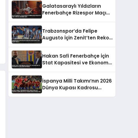
Takıldı
Galatasaraylı Yıldızların
Fenerbahçe Rizespor Maçı
Tepkisi Gündem Oldu
Trabzonspor’da Felipe
Augusto İçin Zenit’ten Rekor
Teklif
Hakan Safi Fenerbahçe İçin
Stat Kapasitesi ve Ekonomik
Planlarını Duyurdu
İspanya Milli Takımı’nın 2026
Dünya Kupası Kadrosu
Açıklandı Real Madrid’den
Oyuncu Yok