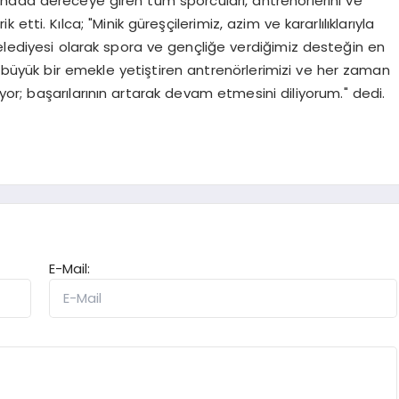
nada dereceye giren tüm sporcuları, antrenörlerini ve
etti. Kılca; "Minik güreşçilerimiz, azim ve kararlılıklarıyla
Belediyesi olarak spora ve gençliğe verdiğimiz desteğin en
ı büyük bir emekle yetiştiren antrenörlerimizi ve her zaman
uyor; başarılarının artarak devam etmesini diliyorum." dedi.
E-Mail: