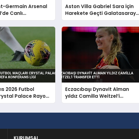
nt-Germain Arsenal
Aston Villa Gabriel Sara İçin
1’de Canlı
Harekete Geçti Galatasaray
acak
En Az 35 Milyon Euro İstiyor
ıs 2026 Futbol
Eczacıbaşı Dynavit Alman
rystal Palace Rayo
yıldız Camilla Weitzel’i
 UEFA Konferans Ligi
transfer etti
KURUMSAL