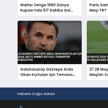
Walter Zenga 1990 Dünya
Paris Sai
Kupası’nda 517 Dakika Gol
Maçı TRT 
Yemedi
Yayınlan
Galatasaray Göztepe Arda
27 28 May
Okan Kurtulan İçin Temasa
Maçları C
Geçti Ahmed Kutucu Transferi
Vallecano
Görüşülüyor
Haberin Doğru Adresi