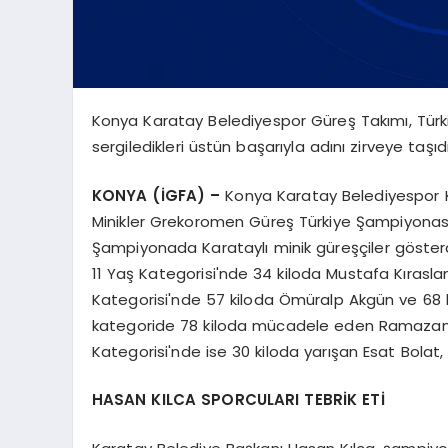
Konya Karatay Belediyespor Güreş Takımı, Türki
sergiledikleri üstün başarıyla adını zirveye taşıdı
KONYA (İGFA) –
Konya Karatay Belediyespor Ku
Minikler Grekoromen Güreş Türkiye Şampiyonası
Şampiyonada Karataylı minik güreşçiler gösterd
11 Yaş Kategorisi'nde 34 kiloda Mustafa Kıraslan,
Kategorisi'nde 57 kiloda Ömüralp Akgün ve 68 ki
kategoride 78 kiloda mücadele eden Ramazan 
Kategorisi'nde ise 30 kiloda yarışan Esat Bolat, 
HASAN KILCA SPORCULARI TEBRİK ETİ