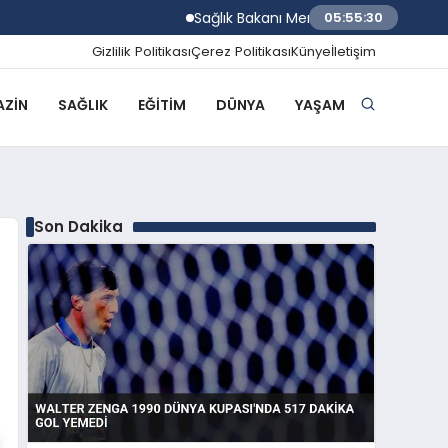
Sağlık Bakanı Memişoğlu Trabzon Şehir Hast
05:55:31
Gizlilik Politikası
Çerez Politikası
Künye
İletişim
ZIN
SAĞLIK
EĞITIM
DÜNYA
YAŞAM
Son Dakika