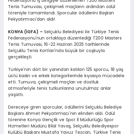
Federasyonu iş birliğiyle düzenlenen T200 Masters
Tenis Turnuvası, çekişmeli maçların ardından ödül
töreniyle tamamlandı. Sporcular ödüllerini Başkan
Pekyatırmacı'dan aldı!
KONYA (İGFA) –
Selçuklu Belediyesi ile Türkiye Tenis
Federasyonu'nun ortaklaşa düzenlediği T200 Masters
Tenis Turnuvası, 16-22 Haziran 2025 tarihlerinde
Selçuklu Tenis Kortları'nda büyük bir coşkuyla
gerçekleşti.
Türkiye'nin dört bir yanından katılan 125 sporcu, 18 yaş
üstü kadın ve erkek kategorilerinde kıyasıya mücadele
etti. Turnuva, çekişmeli maçları ve dostluk
atmosferiyle tenis tutkunlarına unutulmaz anlar
yaşattı.
Dereceye giren sporcular, ödüllerini Selçuklu Belediye
Başkanı Ahmet Pekyatırmacı'nın elinden aldı. Ödül
törenine Konya Gençlik ve Spor İl Müdürlüğü Spor
Hizmetleri Müdürü Bilal Yavaş, Selçuklu Belediyespor
Kulübü Başkanı Mustafa Yavuz Tezcan, Türkiye Tenis