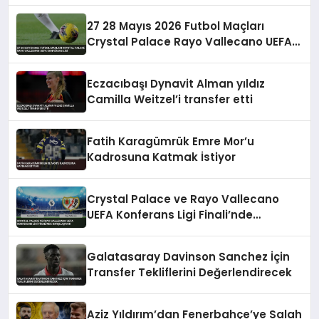
27 28 Mayıs 2026 Futbol Maçları
Crystal Palace Rayo Vallecano UEFA
Konferans Ligi
Eczacıbaşı Dynavit Alman yıldız
Camilla Weitzel’i transfer etti
Fatih Karagümrük Emre Mor’u
Kadrosuna Katmak İstiyor
Crystal Palace ve Rayo Vallecano
UEFA Konferans Ligi Finali’nde
Karşılaşıyor
Galatasaray Davinson Sanchez İçin
Transfer Tekliflerini Değerlendirecek
Aziz Yıldırım’dan Fenerbahçe’ye Salah