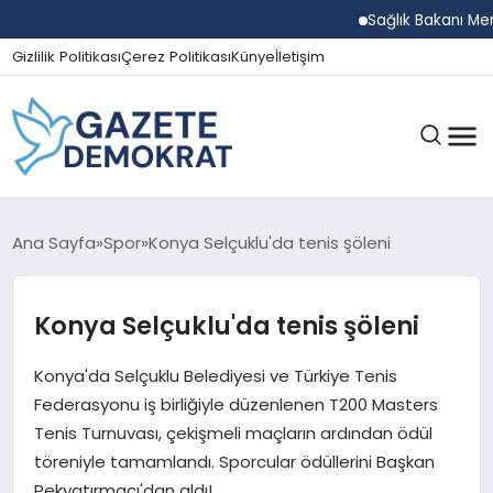
Sağlık Bakanı Memişoğl
Gizlilik Politikası
Çerez Politikası
Künye
İletişim
GÜNDEM
Ana Sayfa
Spor
Konya Selçuklu'da tenis şöleni
Konya Selçuklu'da tenis şöleni
EKONOMI
Konya'da Selçuklu Belediyesi ve Türkiye Tenis
SPOR
Federasyonu iş birliğiyle düzenlenen T200 Masters
Tenis Turnuvası, çekişmeli maçların ardından ödül
töreniyle tamamlandı. Sporcular ödüllerini Başkan
MAGAZIN
Pekyatırmacı'dan aldı!