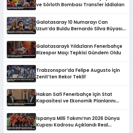
ve Sörloth Bombası Transfer İddiaları
Galatasaray 10 Numarayı Can
Uzun’da Buldu Bernardo Silva Rüyası
Maliyet Engeline Takıldı
Galatasaraylı Yıldızların Fenerbahçe
Rizespor Maçı Tepkisi Gündem Oldu
Trabzonspor’da Felipe Augusto İçin
Zenit’ten Rekor Teklif
Hakan Safi Fenerbahçe İçin Stat
Kapasitesi ve Ekonomik Planlarını
Duyurdu
İspanya Milli Takımı’nın 2026 Dünya
Kupası Kadrosu Açıklandı Real
Madrid’den Oyuncu Yok