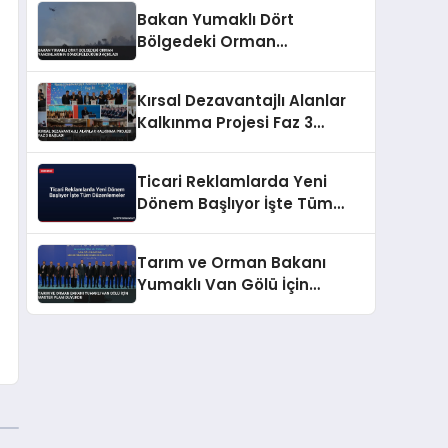
Bakan Yumaklı Dört
Bölgedeki Orman
Yangınlarının
Söndürüldüğünü Açıkladı
Kırsal Dezavantajlı Alanlar
Kalkınma Projesi Faz 3
Başladı
Ticari Reklamlarda Yeni
Dönem Başlıyor İşte Tüm
Düzenlemeler
Tarım ve Orman Bakanı
Yumaklı Van Gölü İçin
Master Planı Duyurdu