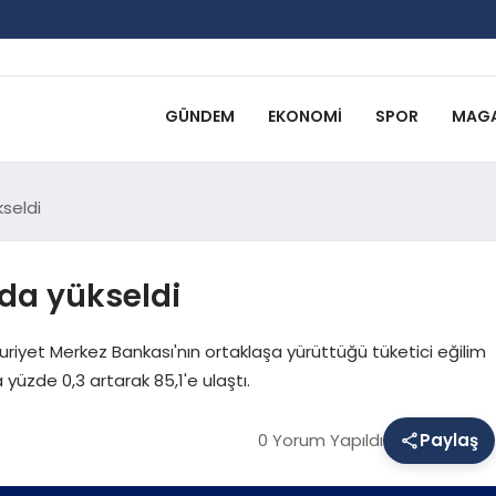
GÜNDEM
EKONOMI
SPOR
MAGA
kseldi
'da yükseldi
uriyet Merkez Bankası'nın ortaklaşa yürüttüğü tüketici eğilim
yüzde 0,3 artarak 85,1'e ulaştı.
0 Yorum Yapıldı
Paylaş