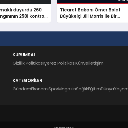
maklı duyurdu 260
Ticaret Bakanı Ömer Bolat
gınının 258i kontrol
Büyükelçi Jill Morris ile Bir
Araya Geldi
KURUMSAL
Gizlilik Politikası
Çerez Politikası
Künye
İletişim
KATEGORİLER
Gündem
Ekonomi
Spor
Magazin
Sağlık
Eğitim
Dünya
Yaşa