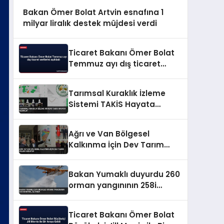
Bakan Ömer Bolat Artvin esnafına 1
milyar liralık destek müjdesi verdi
Ticaret Bakanı Ömer Bolat
Temmuz ayı dış ticaret
verilerini açıkladı
Tarımsal Kuraklık İzleme
Sistemi TAKİS Hayata
Geçirildi
Ağrı ve Van Bölgesel
Kalkınma İçin Dev Tarım
Üsleri Kuruyor
Bakan Yumaklı duyurdu 260
orman yangınının 258i
kontrol altında
Ticaret Bakanı Ömer Bolat