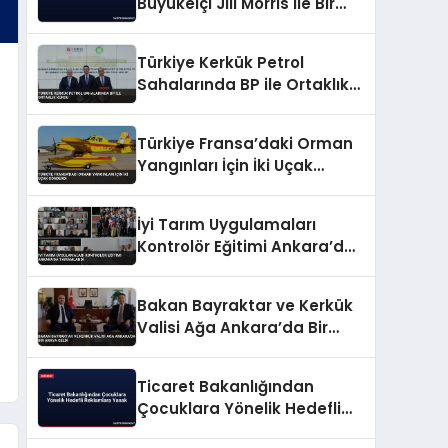
Büyükelçi Jill Morris ile Bir
Araya Geldi
Türkiye Kerkük Petrol
Sahalarında BP ile Ortaklık
Kurdu
Türkiye Fransa’daki Orman
Yangınları İçin İki Uçak
Gönderdi
İyi Tarım Uygulamaları
Kontrolör Eğitimi Ankara’da
Tamamlandı
Bakan Bayraktar ve Kerkük
Valisi Ağa Ankara’da Bir
Araya Geldi
Ticaret Bakanlığından
Çocuklara Yönelik Hedefli
Reklamlara Yasak