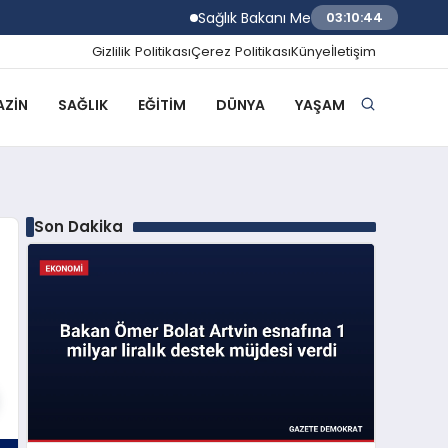
Sağlık Bakanı Memişoğlu İzmir Biyotıp v
03:10:45
Gizlilik Politikası
Çerez Politikası
Künye
İletişim
ZIN
SAĞLIK
EĞITIM
DÜNYA
YAŞAM
Son Dakika