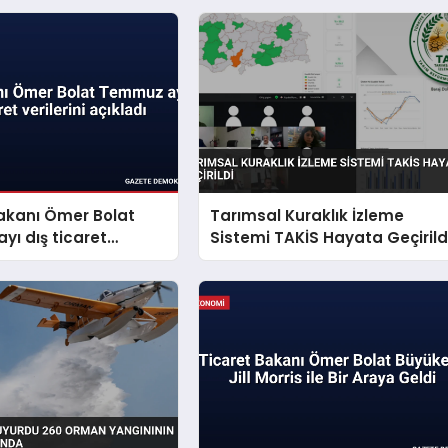
akanı Ömer Bolat
Tarımsal Kuraklık İzleme
ı dış ticaret
Sistemi TAKİS Hayata Geçirild
 açıkladı