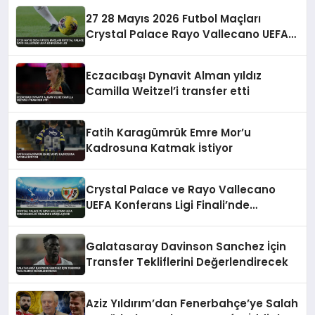
27 28 Mayıs 2026 Futbol Maçları
Crystal Palace Rayo Vallecano UEFA
Konferans Ligi
Eczacıbaşı Dynavit Alman yıldız
Camilla Weitzel’i transfer etti
Fatih Karagümrük Emre Mor’u
Kadrosuna Katmak İstiyor
Crystal Palace ve Rayo Vallecano
UEFA Konferans Ligi Finali’nde
Karşılaşıyor
Galatasaray Davinson Sanchez İçin
Transfer Tekliflerini Değerlendirecek
Aziz Yıldırım’dan Fenerbahçe’ye Salah