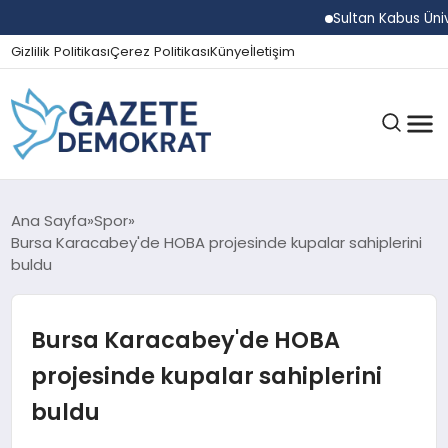
Sultan Kabus Üniversit
Gizlilik Politikası
Çerez Politikası
Künye
İletişim
GÜNDEM
Ana Sayfa
Spor
Bursa Karacabey'de HOBA projesinde kupalar sahiplerini
buldu
EKONOMI
Bursa Karacabey'de HOBA
SPOR
projesinde kupalar sahiplerini
buldu
MAGAZIN