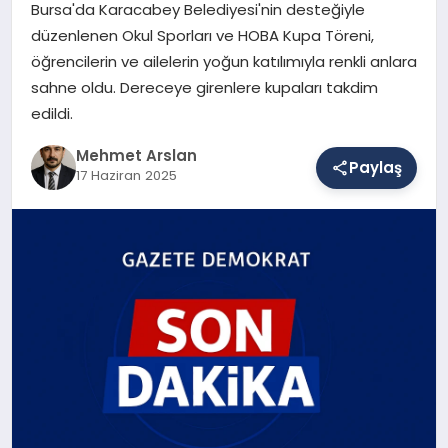
Bursa'da Karacabey Belediyesi'nin desteğiyle
düzenlenen Okul Sporları ve HOBA Kupa Töreni,
öğrencilerin ve ailelerin yoğun katılımıyla renkli anlara
SAĞLIK
sahne oldu. Dereceye girenlere kupaları takdim
edildi.
EĞITIM
Mehmet Arslan
Paylaş
17 Haziran 2025
DÜNYA
YAŞAM