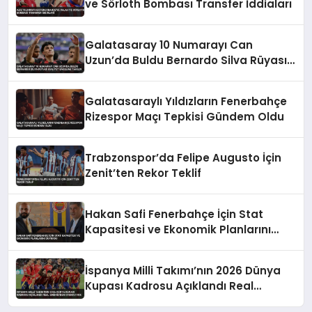
ve Sörloth Bombası Transfer İddiaları
Galatasaray 10 Numarayı Can
Uzun’da Buldu Bernardo Silva Rüyası
Maliyet Engeline Takıldı
Galatasaraylı Yıldızların Fenerbahçe
Rizespor Maçı Tepkisi Gündem Oldu
Trabzonspor’da Felipe Augusto İçin
Zenit’ten Rekor Teklif
Hakan Safi Fenerbahçe İçin Stat
Kapasitesi ve Ekonomik Planlarını
Duyurdu
İspanya Milli Takımı’nın 2026 Dünya
Kupası Kadrosu Açıklandı Real
Madrid’den Oyuncu Yok