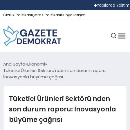
Yapılarda Yalıtım Ve 
Gizlilik Politikası
Çerez Politikası
Künye
İletişim
GÜNDEM
Ana Sayfa
Ekonomi
Tüketici Ürünleri Sektörü'nden son durum raporu:
İnovasyonla büyüme çağrısı
EKONOMI
Tüketici Ürünleri Sektörü'nden
SPOR
son durum raporu: İnovasyonla
büyüme çağrısı
MAGAZIN