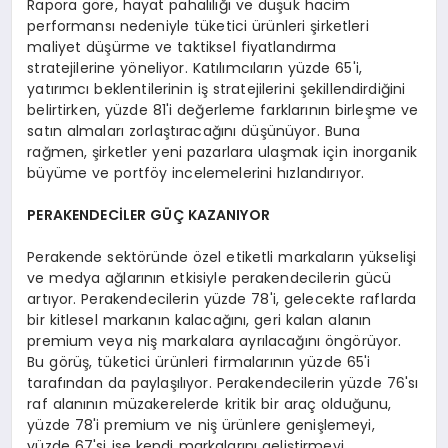
Rapora göre, hayat pahalılığı ve düşük hacim
performansı nedeniyle tüketici ürünleri şirketleri
maliyet düşürme ve taktiksel fiyatlandırma
stratejilerine yöneliyor. Katılımcıların yüzde 65'i,
yatırımcı beklentilerinin iş stratejilerini şekillendirdiğini
belirtirken, yüzde 81'i değerleme farklarının birleşme ve
satın almaları zorlaştıracağını düşünüyor. Buna
rağmen, şirketler yeni pazarlara ulaşmak için inorganik
büyüme ve portföy incelemelerini hızlandırıyor.
PERAKENDECİLER GÜÇ KAZANIYOR
Perakende sektöründe özel etiketli markaların yükselişi
ve medya ağlarının etkisiyle perakendecilerin gücü
artıyor. Perakendecilerin yüzde 78'i, gelecekte raflarda
bir kitlesel markanın kalacağını, geri kalan alanın
premium veya niş markalara ayrılacağını öngörüyor.
Bu görüş, tüketici ürünleri firmalarının yüzde 65'i
tarafından da paylaşılıyor. Perakendecilerin yüzde 76'sı
raf alanının müzakerelerde kritik bir araç olduğunu,
yüzde 78'i premium ve niş ürünlere genişlemeyi,
yüzde 67'si ise kendi markalarını geliştirmeyi