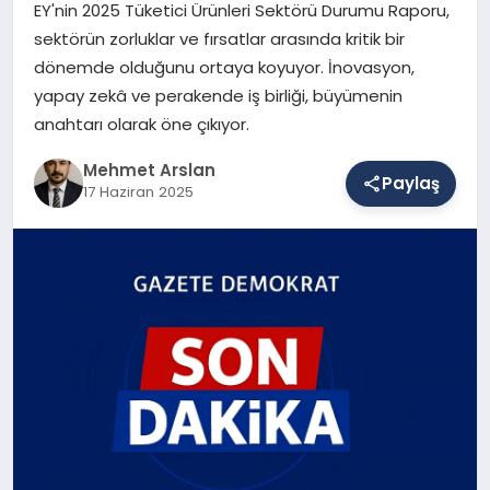
EY'nin 2025 Tüketici Ürünleri Sektörü Durumu Raporu,
sektörün zorluklar ve fırsatlar arasında kritik bir
dönemde olduğunu ortaya koyuyor. İnovasyon,
SAĞLIK
yapay zekâ ve perakende iş birliği, büyümenin
anahtarı olarak öne çıkıyor.
EĞITIM
Mehmet Arslan
Paylaş
17 Haziran 2025
DÜNYA
YAŞAM