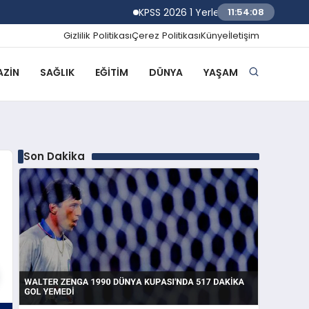
KPSS 2026 1 Yerleştirme Sonuçlarına Göre
11:54:09
Gizlilik Politikası
Çerez Politikası
Künye
İletişim
ZIN
SAĞLIK
EĞITIM
DÜNYA
YAŞAM
Son Dakika