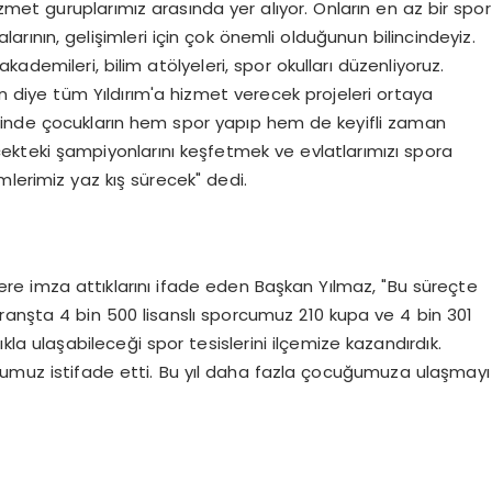
izmet guruplarımız arasında yer alıyor. Onların en az bir spor
larının, gelişimleri için çok önemli olduğunun bilincindeyiz.
ademileri, bilim atölyeleri, spor okulları düzenliyoruz.
iye tüm Yıldırım'a hizmet verecek projeleri ortaya
erinde çocukların hem spor yapıp hem de keyifli zaman
ecekteki şampiyonlarını keşfetmek ve evlatlarımızı spora
lerimiz yaz kış sürecek" dedi.
ere imza attıklarını ifade eden Başkan Yılmaz, "Bu süreçte
 branşta 4 bin 500 lisanslı sporcumuz 210 kupa ve 4 bin 301
la ulaşabileceği spor tesislerini ilçemize kazandırdık.
ğumuz istifade etti. Bu yıl daha fazla çocuğumuza ulaşmayı