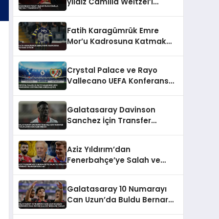
yıldız Camilla Weitzel’i
transfer etti
Fatih Karagümrük Emre
Mor’u Kadrosuna Katmak
İstiyor
Crystal Palace ve Rayo
Vallecano UEFA Konferans
Ligi Finali’nde Karşılaşıyor
Galatasaray Davinson
Sanchez İçin Transfer
Tekliflerini Değerlendirecek
Aziz Yıldırım’dan
Fenerbahçe’ye Salah ve
Sörloth Bombası Transfer
İddiaları
Galatasaray 10 Numarayı
Can Uzun’da Buldu Bernardo
Silva Rüyası Maliyet Engeline