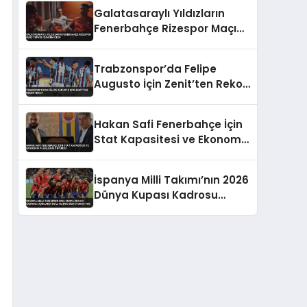
Takıldı
Galatasaraylı Yıldızların
Fenerbahçe Rizespor Maçı
Tepkisi Gündem Oldu
Trabzonspor’da Felipe
Augusto İçin Zenit’ten Rekor
Teklif
Hakan Safi Fenerbahçe İçin
Stat Kapasitesi ve Ekonomik
Planlarını Duyurdu
İspanya Milli Takımı’nın 2026
Dünya Kupası Kadrosu
Açıklandı Real Madrid’den
Oyuncu Yok