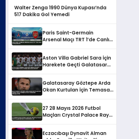
Walter Zenga 1990 Dünya Kupası’nda
517 Dakika Gol Yemedi
Paris Saint-Germain
Arsenal Maçı TRT 1’de Canlı
Yayınlanacak
Aston Villa Gabriel Sara İçin
Harekete Geçti Galatasaray
En Az 35 Milyon Euro İstiyor
Galatasaray Göztepe Arda
Okan Kurtulan İçin Temasa
Geçti Ahmed Kutucu
Transferi Görüşülüyor
27 28 Mayıs 2026 Futbol
Maçları Crystal Palace Rayo
Vallecano UEFA Konferans
Ligi
Eczacıbaşı Dynavit Alman