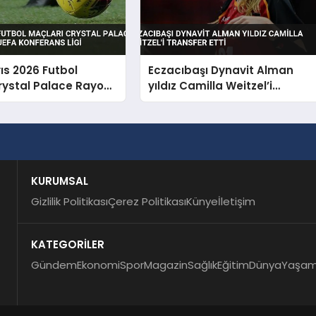
ıs 2026 Futbol
Eczacıbaşı Dynavit Alman
rystal Palace Rayo
yıldız Camilla Weitzel’i
 UEFA Konferans Ligi
transfer etti
KURUMSAL
Gizlilik Politikası
Çerez Politikası
Künye
İletişim
KATEGORİLER
Gündem
Ekonomi
Spor
Magazin
Sağlık
Eğitim
Dünya
Yaşa