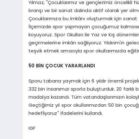
Yılmaz, "Çocuklarımız ve gençlerimiz öncelikli h
branşı ve bir sanat dalında aktif olarak yer alma
Çocuklarımıza bu imkânı oluşturmak için sanat ak
İlçemizde spor yapmayan çocuğumuz kalmasın d
koyuyoruz. Spor Okulları ile Yaz ve Kış döneml
geçirmelerine imkân sağlıyoruz. Yıldırım'ın gel
teşvik etmek amacıyla spor okullarımızda eğitim
50 BİN ÇOCUK YARARLANDI
Sporu tabana yaymak için 6 yıldır önemli projel
332 bin insanımızı sporla buluşturduk. 20 farklı
madalya kazandı. Tüm vatandaşlarımızın kolaylık
Geçtiğimiz yıl spor okullarımızdan 50 bin çocu
hedefliyoruz" ifadelerini kullandı.
IGF