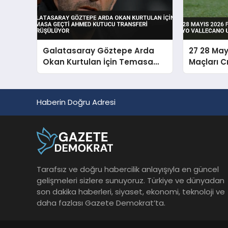
Galatasaray Göztepe Arda
27 28 May
Okan Kurtulan İçin Temasa
Maçları C
Geçti Ahmed Kutucu Transferi
Vallecano
Görüşülüyor
Haberin Doğru Adresi
Tarafsız ve doğru habercilik anlayışıyla en güncel
gelişmeleri sizlere sunuyoruz. Türkiye ve dünyadan
son dakika haberleri, siyaset, ekonomi, teknoloji ve
daha fazlası Gazete Demokrat’ta.