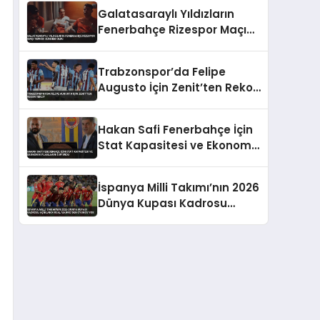
Takıldı
Galatasaraylı Yıldızların
Fenerbahçe Rizespor Maçı
Tepkisi Gündem Oldu
Trabzonspor’da Felipe
Augusto İçin Zenit’ten Rekor
Teklif
Hakan Safi Fenerbahçe İçin
Stat Kapasitesi ve Ekonomik
Planlarını Duyurdu
İspanya Milli Takımı’nın 2026
Dünya Kupası Kadrosu
Açıklandı Real Madrid’den
Oyuncu Yok