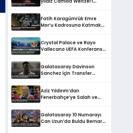
yıldız Camilla Weitzel’i
transfer etti
Fatih Karagümrük Emre
Mor’u Kadrosuna Katmak
İstiyor
Crystal Palace ve Rayo
Vallecano UEFA Konferans
Ligi Finali’nde Karşılaşıyor
Galatasaray Davinson
Sanchez İçin Transfer
Tekliflerini Değerlendirecek
Aziz Yıldırım’dan
Fenerbahçe’ye Salah ve
Sörloth Bombası Transfer
İddiaları
Galatasaray 10 Numarayı
Can Uzun’da Buldu Bernardo
Silva Rüyası Maliyet Engeline