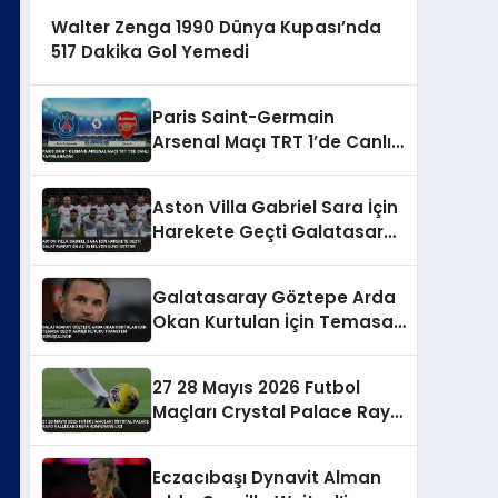
Walter Zenga 1990 Dünya Kupası’nda
517 Dakika Gol Yemedi
Paris Saint-Germain
Arsenal Maçı TRT 1’de Canlı
Yayınlanacak
Aston Villa Gabriel Sara İçin
Harekete Geçti Galatasaray
En Az 35 Milyon Euro İstiyor
Galatasaray Göztepe Arda
Okan Kurtulan İçin Temasa
Geçti Ahmed Kutucu
Transferi Görüşülüyor
27 28 Mayıs 2026 Futbol
Maçları Crystal Palace Rayo
Vallecano UEFA Konferans
Ligi
Eczacıbaşı Dynavit Alman