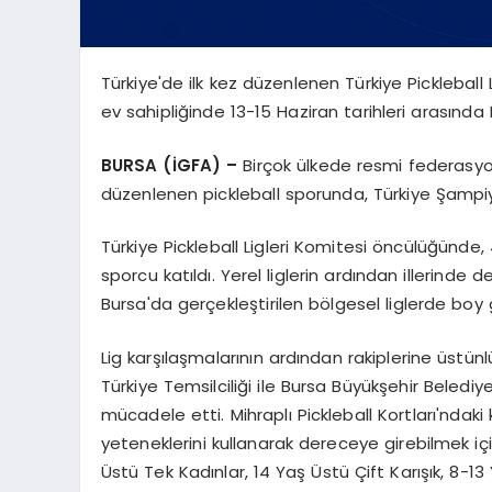
Türkiye'de ilk kez düzenlenen Türkiye Pickleball 
ev sahipliğinde 13-15 Haziran tarihleri arasında M
BURSA (İGFA) –
Birçok ülkede resmi federasyo
düzenlenen pickleball sporunda, Türkiye Şampi
Türkiye Pickleball Ligleri Komitesi öncülüğünde,
sporcu katıldı. Yerel liglerin ardından illerinde 
Bursa'da gerçekleştirilen bölgesel liglerde boy 
Lig karşılaşmalarının ardından rakiplerine üstünl
Türkiye Temsilciliği ile Bursa Büyükşehir Belediye
mücadele etti. Mihraplı Pickleball Kortları'nda
yeteneklerini kullanarak dereceye girebilmek içi
Üstü Tek Kadınlar, 14 Yaş Üstü Çift Karışık, 8-13