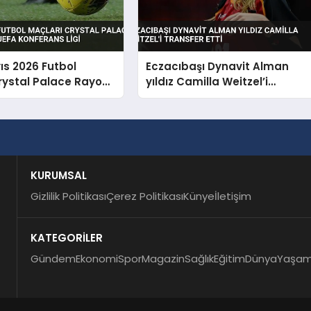
ıs 2026 Futbol
Eczacıbaşı Dynavit Alman
rystal Palace Rayo
yıldız Camilla Weitzel’i
 UEFA Konferans Ligi
transfer etti
KURUMSAL
Gizlilik Politikası
Çerez Politikası
Künye
İletişim
KATEGORİLER
Gündem
Ekonomi
Spor
Magazin
Sağlık
Eğitim
Dünya
Yaşa