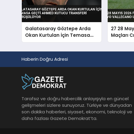
Galatasaray Göztepe Arda
27 28 May
Okan Kurtulan İçin Temasa
Maçları C
Geçti Ahmed Kutucu Transferi
Vallecano
Görüşülüyor
Haberin Doğru Adresi
Tarafsız ve doğru habercilik anlayışıyla en güncel
gelişmeleri sizlere sunuyoruz. Türkiye ve dünyadan
son dakika haberleri, siyaset, ekonomi, teknoloji ve
daha fazlası Gazete Demokrat’ta.