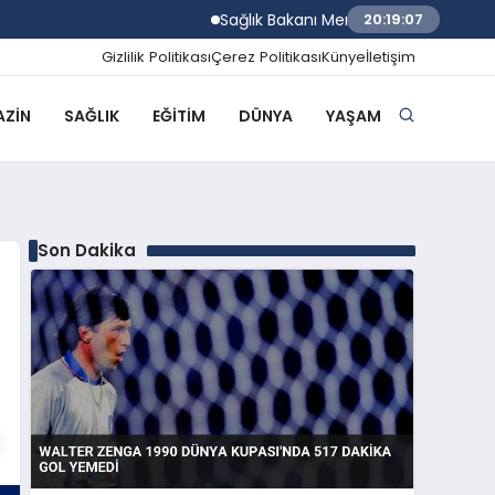
Sağlık Bakanı Memişoğlu İzmir Biyotıp v
20:19:08
Gizlilik Politikası
Çerez Politikası
Künye
İletişim
ZIN
SAĞLIK
EĞITIM
DÜNYA
YAŞAM
Son Dakika