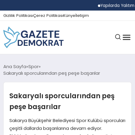
Yapılarda Yalıtım Ve N
Gizlilik Politikası
Çerez Politikası
Künye
İletişim
GÜNDEM
Ana Sayfa
Spor
Sakaryalı sporcularından peş peşe başarılar
EKONOMI
Sakaryalı sporcularından peş
peşe başarılar
SPOR
Sakarya Büyükşehir Belediyesi Spor Kulübü sporcuları
çeşitli dallarda başarılarına devam ediyor.
MAGAZIN