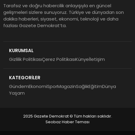
Tarafsız ve doğru habercilik anlayışıyla en güncel
gelişmeleri sizlere sunuyoruz. Türkiye ve dünyadan son
dakika haberleri, siyaset, ekonomi, teknoloji ve daha
fazlası Gazete Demokrat’ta.
KURUMSAL
Gizlilik Politikası
Çerez Politikası
Künye
İletişim
KATEGORİLER
Gündem
Ekonomi
Spor
Magazin
Sağlık
Eğitim
Dünya
Yaşam
2025 Gazete Demokrat © Tüm hakları saklıdır.
Seobaz Haber Teması