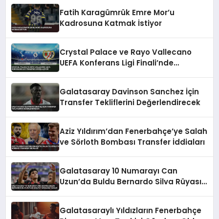
Fatih Karagümrük Emre Mor’u
Kadrosuna Katmak İstiyor
Crystal Palace ve Rayo Vallecano
UEFA Konferans Ligi Finali’nde
Karşılaşıyor
Galatasaray Davinson Sanchez İçin
Transfer Tekliflerini Değerlendirecek
Aziz Yıldırım’dan Fenerbahçe’ye Salah
ve Sörloth Bombası Transfer İddiaları
Galatasaray 10 Numarayı Can
Uzun’da Buldu Bernardo Silva Rüyası
Maliyet Engeline Takıldı
Galatasaraylı Yıldızların Fenerbahçe