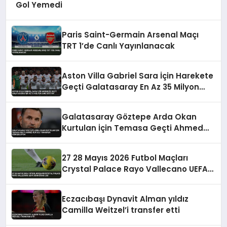
Gol Yemedi
Paris Saint-Germain Arsenal Maçı
TRT 1’de Canlı Yayınlanacak
Aston Villa Gabriel Sara İçin Harekete
Geçti Galatasaray En Az 35 Milyon
Euro İstiyor
Galatasaray Göztepe Arda Okan
Kurtulan İçin Temasa Geçti Ahmed
Kutucu Transferi Görüşülüyor
27 28 Mayıs 2026 Futbol Maçları
Crystal Palace Rayo Vallecano UEFA
Konferans Ligi
Eczacıbaşı Dynavit Alman yıldız
Camilla Weitzel’i transfer etti