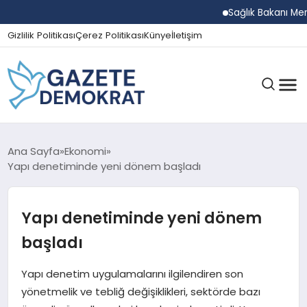
Sağlık Bakanı Memişoğ
Gizlilik Politikası
Çerez Politikası
Künye
İletişim
GÜNDEM
Ana Sayfa
Ekonomi
Yapı denetiminde yeni dönem başladı
EKONOMI
Yapı denetiminde yeni dönem
başladı
SPOR
Yapı denetim uygulamalarını ilgilendiren son
yönetmelik ve tebliğ değişiklikleri, sektörde bazı
MAGAZIN