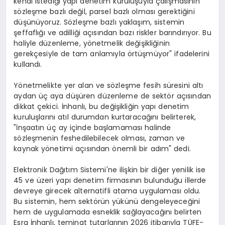
kendi istediği yapı denetim kuruluşuyla çalışmasının
sözleşme bazlı değil, parsel bazlı olması gerektiğini
düşünüyoruz. Sözleşme bazlı yaklaşım, sistemin
şeffaflığı ve adilliği açısından bazı riskler barındırıyor. Bu
haliyle düzenleme, yönetmelik değişikliğinin
gerekçesiyle de tam anlamıyla örtüşmüyor" ifadelerini
kullandı.
Yönetmelikte yer alan ve sözleşme fesih süresini altı
aydan üç aya düşüren düzenleme de sektör açısından
dikkat çekici. İnhanlı, bu değişikliğin yapı denetim
kuruluşlarını atıl durumdan kurtaracağını belirterek,
"İnşaatın üç ay içinde başlamaması halinde
sözleşmenin feshedilebilecek olması, zaman ve
kaynak yönetimi açısından önemli bir adım" dedi.
Elektronik Dağıtım Sistemi'ne ilişkin bir diğer yenilik ise
45 ve üzeri yapı denetim firmasının bulunduğu illerde
devreye girecek alternatifli atama uygulaması oldu.
Bu sistemin, hem sektörün yükünü dengeleyeceğini
hem de uygulamada esneklik sağlayacağını belirten
Esra İnhanlı, teminat tutarlarının 2026 itibarıyla TÜFE-